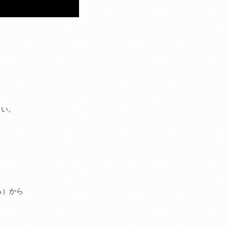
。
さい。
る）から