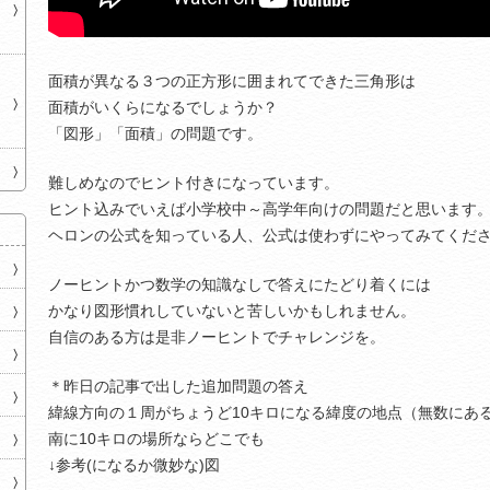
面積が異なる３つの正方形に囲まれてできた三角形は
面積がいくらになるでしょうか？
「図形」「面積」の問題です。
難しめなのでヒント付きになっています。
ヒント込みでいえば小学校中～高学年向けの問題だと思います
ヘロンの公式を知っている人、公式は使わずにやってみてくだ
ノーヒントかつ数学の知識なしで答えにたどり着くには
かなり図形慣れしていないと苦しいかもしれません。
自信のある方は是非ノーヒントでチャレンジを。
＊昨日の記事で出した追加問題の答え
緯線方向の１周がちょうど10キロになる緯度の地点（無数にあ
南に10キロの場所ならどこでも
↓参考(になるか微妙な)図