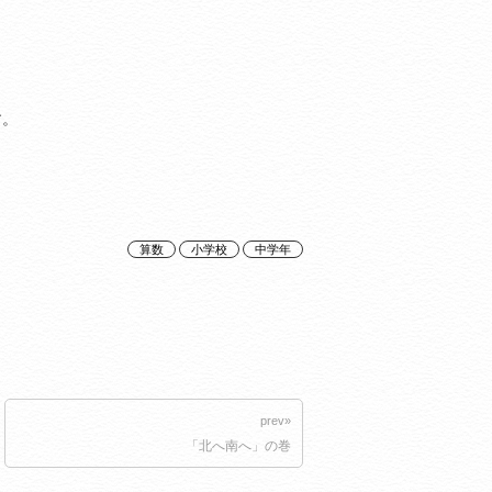
す。
算数
小学校
中学年
prev»
「北へ南へ」の巻