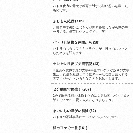
パトリ代表の骨太が教育に対する熱い想いを綴った
ものです。
ふじもん紀行 (316)
元熱血中学教師ふじもんが世界を旅しながら世の中
を考える、暑苦しいブログです（笑）
パトリと愉快な仲間たち (58)
パトリのスタッフやキャラたちが、日々のちょっと
したネタを語ります。
ケレケレ常夏プチ留学記 (13)
IT企業へ就職予定の大学4年生ケレケレが残りの大学
生活、英語を勉強しつつ世界一幸せな国と言われる
国フィジーからいろんなことをお伝えします。
２分動画で勉強！ (207)
2分で出来る頭の体操！ためになる動画「パトリ放送
部」でステキに賢く大人になりましょう。
まいにちの障がい福祉 (22)
パトリの福祉事業についてのいろいろです〜
机カフェで一服 (161)