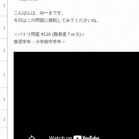
こんばんは、ゆーきです。
今日はこの問題に挑戦してみてくださいね。
＜パトリ問題 #116 (難易度７or３)＞
推奨学年：小学校中学年～