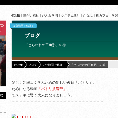
HOME
障がい福祉
ひふみ学園
システム設計
かなふ
机カフェ
学習
２分動画で勉強！
ブログ
「とらわれの三角形」の巻
HOME
ブログ
２分動画で勉強！
「とらわれの三角形」の巻
楽しく効率よく学ぶための新しい教育「パトリ」。
ためになる動画
「パトリ放送部」
でステキに賢く大人になりましょう。
＝＝＝＝＝＝＝＝＝＝＝＝＝＝＝＝＝＝＝＝＝＝＝＝＝