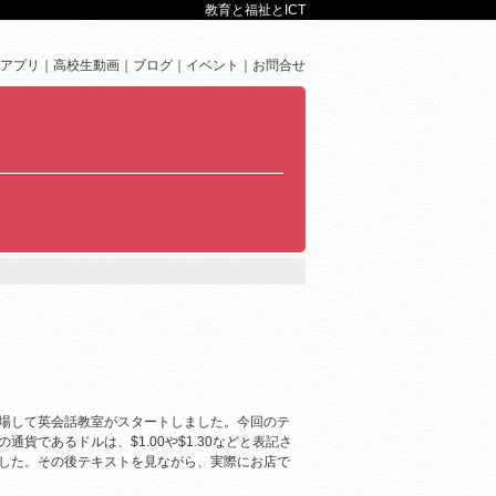
教育と福祉とICT
アプリ
高校生動画
ブログ
イベント
お問合せ
場して英会話教室がスタートしました。今回のテ
貨であるドルは、$1.00や$1.30などと表記さ
した。その後テキストを見ながら、実際にお店で