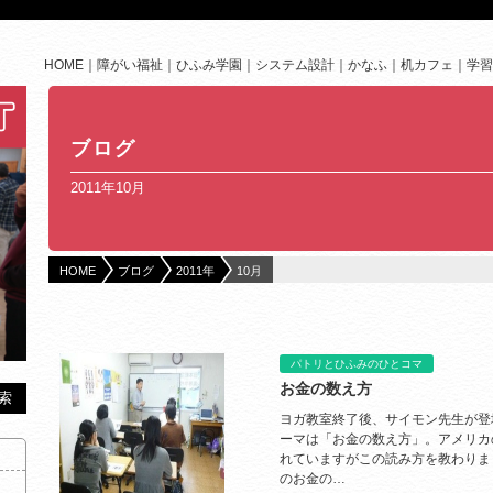
HOME
障がい福祉
ひふみ学園
システム設計
かなふ
机カフェ
学習
ブログ
2011年10月
HOME
ブログ
2011年
10月
パトリとひふみのひとコマ
お金の数え方
ヨガ教室終了後、サイモン先生が登
ーマは「お金の数え方」。アメリカの通
れていますがこの読み方を教わりま
のお金の…