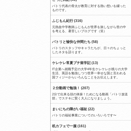
パトリ代表の骨太が教育に対する熱い想いを綴った
ものです。
ふじもん紀行 (316)
元熱血中学教師ふじもんが世界を旅しながら世の中
を考える、暑苦しいブログです（笑）
パトリと愉快な仲間たち (58)
パトリのスタッフやキャラたちが、日々のちょっと
したネタを語ります。
ケレケレ常夏プチ留学記 (13)
IT企業へ就職予定の大学4年生ケレケレが残りの大学
生活、英語を勉強しつつ世界一幸せな国と言われる
国フィジーからいろんなことをお伝えします。
２分動画で勉強！ (207)
2分で出来る頭の体操！ためになる動画「パトリ放送
部」でステキに賢く大人になりましょう。
まいにちの障がい福祉 (22)
パトリの福祉事業についてのいろいろです〜
机カフェで一服 (161)