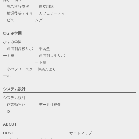
就労移行支援
自立訓練
放課後等デイサ
カフェミーティ
ービス
ング
ひふみ学園
ひふみ学園
通信制高校サポ
学習塾
ート校
通信制大学サポ
ート校
小中フリースク
伸楽だより
ール
システム設計
システム設計
作業効率化
データ可視化
IoT
ABOUT
HOME
サイトマップ