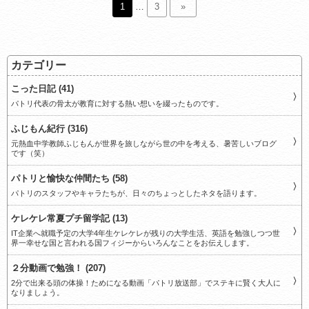
1
…
3
»
カテゴリー
こった日記 (41)
パトリ代表の骨太が教育に対する熱い想いを綴ったものです。
ふじもん紀行 (316)
元熱血中学教師ふじもんが世界を旅しながら世の中を考える、暑苦しいブログ
です（笑）
パトリと愉快な仲間たち (58)
パトリのスタッフやキャラたちが、日々のちょっとしたネタを語ります。
ケレケレ常夏プチ留学記 (13)
IT企業へ就職予定の大学4年生ケレケレが残りの大学生活、英語を勉強しつつ世
界一幸せな国と言われる国フィジーからいろんなことをお伝えします。
２分動画で勉強！ (207)
2分で出来る頭の体操！ためになる動画「パトリ放送部」でステキに賢く大人に
なりましょう。