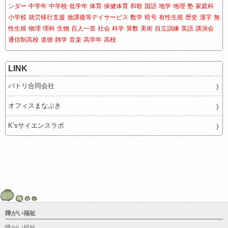
ンダー
中学年
中学校
低学年
体育
保健体育
和歌
国語
地学
地理
塾
家庭科
小学校
就労移行支援
放課後等デイサービス
数学
暗号
有性生殖
歴史
漢字
無
性生殖
物理
理科
生物
百人一首
社会
科学
算数
美術
自立訓練
英語
講演会
通信制高校
道徳
雑学
音楽
高学年
高校
LINK
パトリ合同会社
オフィスまなぶき
K’sサイエンスラボ
障がい福祉
障がい福祉