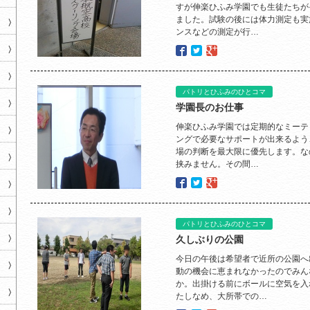
すが伸楽ひふみ学園でも生徒たちが
ました。試験の後には体力測定も実
ンスなどの測定が行…
パトリとひふみのひとコマ
学園長のお仕事
伸楽ひふみ学園では定期的なミーテ
ングで必要なサポートが出来るよう
場の判断を最大限に優先します。な
挟みません。その間…
パトリとひふみのひとコマ
久しぶりの公園
今日の午後は希望者で近所の公園へ
動の機会に恵まれなかったのでみん
か。出掛ける前にボールに空気を入
たしなめ、大所帯での…