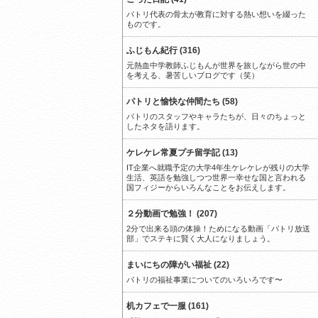
パトリ代表の骨太が教育に対する熱い想いを綴った
ものです。
ふじもん紀行 (316)
元熱血中学教師ふじもんが世界を旅しながら世の中
を考える、暑苦しいブログです（笑）
パトリと愉快な仲間たち (58)
パトリのスタッフやキャラたちが、日々のちょっと
したネタを語ります。
ケレケレ常夏プチ留学記 (13)
IT企業へ就職予定の大学4年生ケレケレが残りの大学
生活、英語を勉強しつつ世界一幸せな国と言われる
国フィジーからいろんなことをお伝えします。
２分動画で勉強！ (207)
2分で出来る頭の体操！ためになる動画「パトリ放送
部」でステキに賢く大人になりましょう。
まいにちの障がい福祉 (22)
パトリの福祉事業についてのいろいろです〜
机カフェで一服 (161)