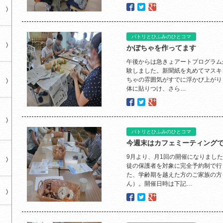
パトリとひふみのひとコマ
かぼちゃを作ってます
午後からは急きょアートプログラム
験しました。新聞紙を丸めてマスキ
ちゃの雰囲気がすでに浮かび上がり
体に貼りつけ、さら…
パトリとひふみのひとコマ
今週末はカフェミーティング
9月より、月1回の開催になりまし
徒の保護者を対象に完全予約制で行
た、学齢期を越えた方のご家族の方
ん）。開催日時は下記…