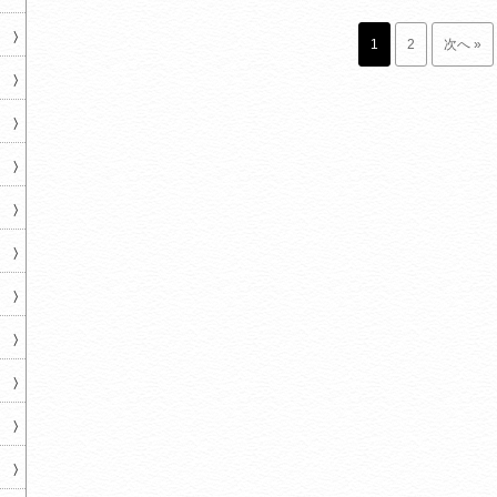
1
2
次へ
»