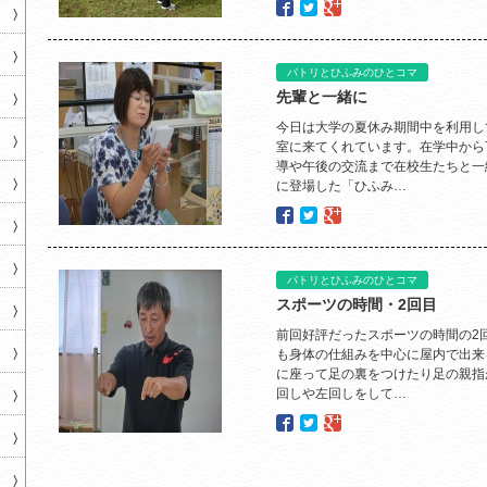
パトリとひふみのひとコマ
先輩と一緒に
今日は大学の夏休み期間中を利用し
室に来てくれています。在学中から
導や午後の交流まで在校生たちと一
に登場した「ひふみ…
パトリとひふみのひとコマ
スポーツの時間・2回目
前回好評だったスポーツの時間の2
も身体の仕組みを中心に屋内で出来
に座って足の裏をつけたり足の親指
回しや左回しをして…