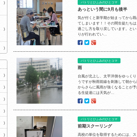
パトリとひふみのひとコマ
あっという間に9月も後半
気が付くと新学期が始まってから既
てしまいます！！その間生徒たちは
過ごし方を取り戻しています。とい
りが行われてい…
パトリとひふみのひとコマ
雨
台風が北上し、太平洋側をゆっくり
うですが秋雨前線を刺激して朝から
からさらに風雨が強くなることが予
る生徒達には天気が…
パトリとひふみのひとコマ
前期スクーリング
高校の単位を取得するためには、ス