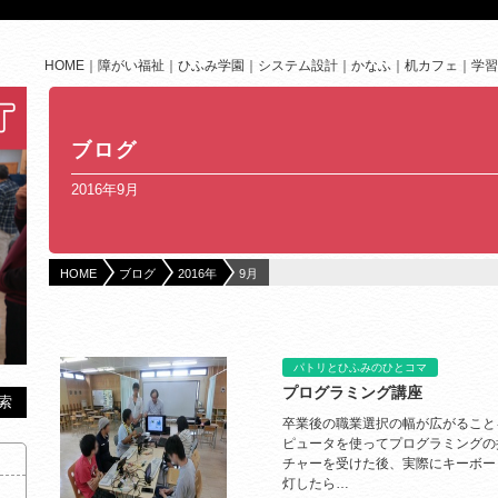
HOME
障がい福祉
ひふみ学園
システム設計
かなふ
机カフェ
学習
ブログ
2016年9月
HOME
ブログ
2016年
9月
パトリとひふみのひとコマ
プログラミング講座
卒業後の職業選択の幅が広がることを目
ピュータを使ってプログラミングの
チャーを受けた後、実際にキーボー
灯したら…