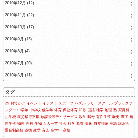
2010年12月 (12)
2010年11月 (22)
2010年10月 (17)
2010年9月 (15)
2010年8月 (4)
2010年7月 (20)
2010年6月 (11)
タグ
29
おでかけ
イベント
イラスト
スポーツ
パズル
フリースクール
ブラックサ
ンダー
中学年
中学校
低学年
体育
保健体育
和歌
国語
地学
地理
塾
家庭科
小学校
就労移行支援
放課後等デイサービス
数学
暗号
有性生殖
歴史
漢字
無
性生殖
物理
理科
生物
百人一首
社会
科学
算数
美術
自立訓練
英語
講演会
通信制高校
道徳
雑学
音楽
高学年
高校