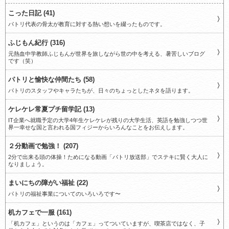
こった日記 (41)
パトリ代表の骨太が教育に対する熱い想いを綴ったものです。
ふじもん紀行 (316)
元熱血中学教師ふじもんが世界を旅しながら世の中を考える、暑苦しいブログ
です（笑）
パトリと愉快な仲間たち (58)
パトリのスタッフやキャラたちが、日々のちょっとしたネタを語ります。
ケレケレ常夏プチ留学記 (13)
IT企業へ就職予定の大学4年生ケレケレが残りの大学生活、英語を勉強しつつ世
界一幸せな国と言われる国フィジーからいろんなことをお伝えします。
２分動画で勉強！ (207)
2分で出来る頭の体操！ためになる動画「パトリ放送部」でステキに賢く大人に
なりましょう。
まいにちの障がい福祉 (22)
パトリの福祉事業についてのいろいろです〜
机カフェで一服 (161)
「机カフェ」というのは「カフェ」ってついていますが、喫茶店ではなく、子