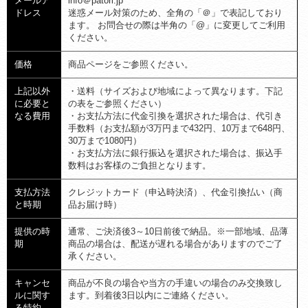
メールア
info＠patori.jp
ドレス
迷惑メール対策のため、全角の「＠」で表記しており
ます。 お問合せの際は半角の「@」に変更してご利用
ください。
価格
商品ページをご参照ください。
上記以外
・送料（サイズおよび地域によって異なります。下記
に必要と
の表をご参照ください）
なる費用
・お支払方法に代金引換を選択された場合は、代引き
手数料（お支払額が3万円まで432円、10万まで648円、
30万まで1080円）
・お支払方法に銀行振込を選択された場合は、振込手
数料はお客様のご負担となります。
支払方法
クレジットカード（申込時決済）、代金引換払い（商
と時期
品お届け時）
提供の時
通常、ご決済後3～10日前後で納品。※一部地域、品薄
期
商品の場合は、配送が遅れる場合がありますのでご了
承ください。
キャンセ
商品が不良の場合や当方の手違いの場合のみ交換致し
ルに関す
ます。到着後3日以内にご連絡ください。
る特約