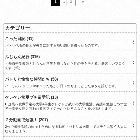
1
…
3
»
カテゴリー
こった日記 (41)
パトリ代表の骨太が教育に対する熱い想いを綴ったものです。
ふじもん紀行 (316)
元熱血中学教師ふじもんが世界を旅しながら世の中を考える、暑苦しいブログ
です（笑）
パトリと愉快な仲間たち (58)
パトリのスタッフやキャラたちが、日々のちょっとしたネタを語ります。
ケレケレ常夏プチ留学記 (13)
IT企業へ就職予定の大学4年生ケレケレが残りの大学生活、英語を勉強しつつ世
界一幸せな国と言われる国フィジーからいろんなことをお伝えします。
２分動画で勉強！ (207)
2分で出来る頭の体操！ためになる動画「パトリ放送部」でステキに賢く大人に
なりましょう。