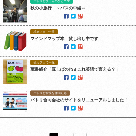
パトリとひふみのひとコマ
秋の小旅行 ～バスの中編～
机カフェで一服
マインドマップ本 貸し出し中です
机カフェで一服
蔵書紹介「豆しばのねぇこれ英語で言える？」
パトリと愉快な仲間たち
パトリ合同会社のサイトをリニューアルしました！