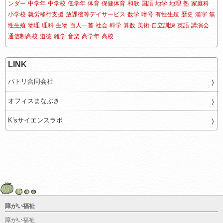
ンダー
中学年
中学校
低学年
体育
保健体育
和歌
国語
地学
地理
塾
家庭科
小学校
就労移行支援
放課後等デイサービス
数学
暗号
有性生殖
歴史
漢字
無
性生殖
物理
理科
生物
百人一首
社会
科学
算数
美術
自立訓練
英語
講演会
通信制高校
道徳
雑学
音楽
高学年
高校
LINK
パトリ合同会社
オフィスまなぶき
K’sサイエンスラボ
障がい福祉
障がい福祉