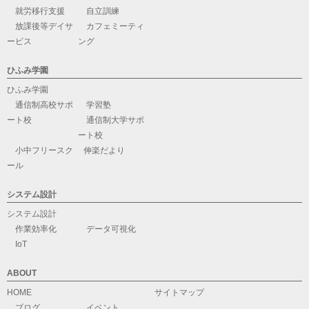
就労移行支援
自立訓練
放課後等デイサ
カフェミーティ
ービス
ング
ひふみ学園
ひふみ学園
通信制高校サポ
学習塾
ート校
通信制大学サポ
ート校
小中フリースク
伸楽だより
ール
システム設計
システム設計
作業効率化
データ可視化
IoT
ABOUT
HOME
サイトマップ
ブログ
イベント