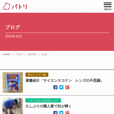
MENU
ブログ
2015年10月
HOME
ブログ
2015年
10月
机カフェで一服
蔵書紹介「サイエンスコナン レンズの不思議」
パトリとひふみのひとコマ
久しぶりの職人業で目が輝く