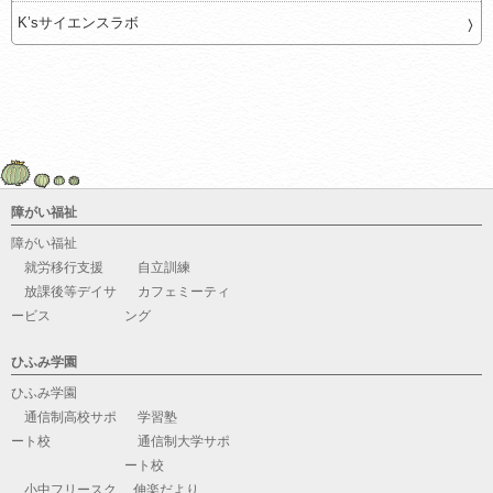
K’sサイエンスラボ
障がい福祉
障がい福祉
就労移行支援
自立訓練
放課後等デイサ
カフェミーティ
ービス
ング
ひふみ学園
ひふみ学園
通信制高校サポ
学習塾
ート校
通信制大学サポ
ート校
小中フリースク
伸楽だより