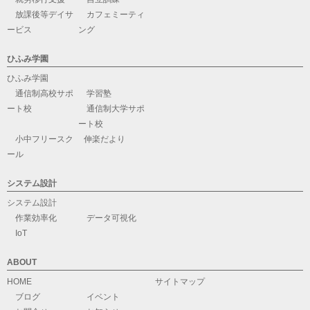
放課後等デイサ
カフェミーティ
ービス
ング
ひふみ学園
ひふみ学園
通信制高校サポ
学習塾
ート校
通信制大学サポ
ート校
小中フリースク
伸楽だより
ール
システム設計
システム設計
作業効率化
データ可視化
IoT
ABOUT
HOME
サイトマップ
ブログ
イベント