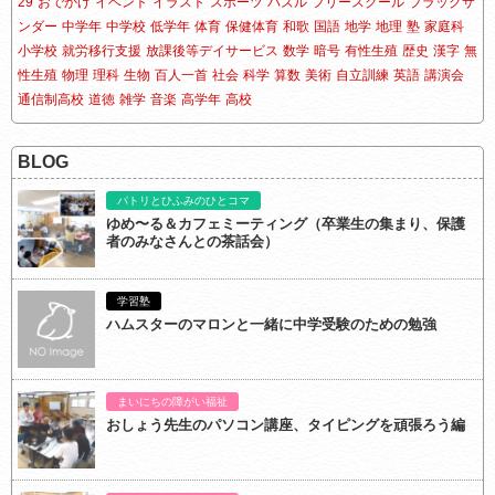
29
おでかけ
イベント
イラスト
スポーツ
パズル
フリースクール
ブラックサ
ンダー
中学年
中学校
低学年
体育
保健体育
和歌
国語
地学
地理
塾
家庭科
小学校
就労移行支援
放課後等デイサービス
数学
暗号
有性生殖
歴史
漢字
無
性生殖
物理
理科
生物
百人一首
社会
科学
算数
美術
自立訓練
英語
講演会
通信制高校
道徳
雑学
音楽
高学年
高校
BLOG
パトリとひふみのひとコマ
ゆめ〜る＆カフェミーティング（卒業生の集まり、保護
者のみなさんとの茶話会）
学習塾
ハムスターのマロンと一緒に中学受験のための勉強
まいにちの障がい福祉
おしょう先生のパソコン講座、タイピングを頑張ろう編