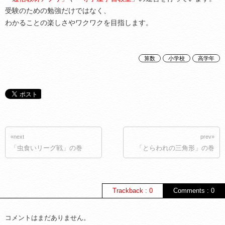
受験のための勉強だけではなく、
わかることの楽しさやワクワクを目指します。
算数
小学校
高学年
«next
prev»
「虫食いリーグ戦」の巻
「とらわれの三角形」の巻
Trackback : 0
Comments : 0
コメントはまだありません。