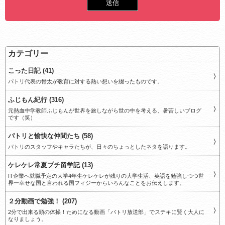
カテゴリー
こった日記 (41)
パトリ代表の骨太が教育に対する熱い想いを綴ったものです。
ふじもん紀行 (316)
元熱血中学教師ふじもんが世界を旅しながら世の中を考える、暑苦しいブログ
です（笑）
パトリと愉快な仲間たち (58)
パトリのスタッフやキャラたちが、日々のちょっとしたネタを語ります。
ケレケレ常夏プチ留学記 (13)
IT企業へ就職予定の大学4年生ケレケレが残りの大学生活、英語を勉強しつつ世
界一幸せな国と言われる国フィジーからいろんなことをお伝えします。
２分動画で勉強！ (207)
2分で出来る頭の体操！ためになる動画「パトリ放送部」でステキに賢く大人に
なりましょう。