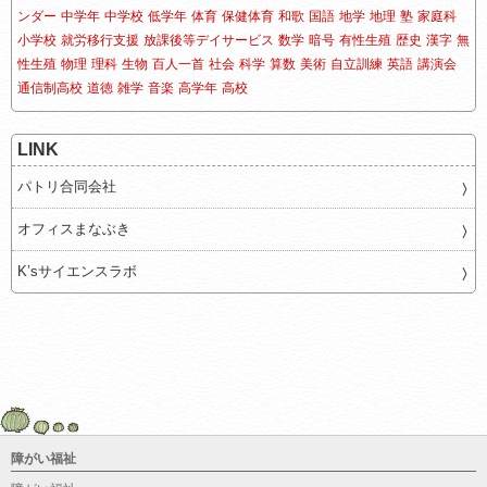
ンダー
中学年
中学校
低学年
体育
保健体育
和歌
国語
地学
地理
塾
家庭科
小学校
就労移行支援
放課後等デイサービス
数学
暗号
有性生殖
歴史
漢字
無
性生殖
物理
理科
生物
百人一首
社会
科学
算数
美術
自立訓練
英語
講演会
通信制高校
道徳
雑学
音楽
高学年
高校
LINK
パトリ合同会社
オフィスまなぶき
K’sサイエンスラボ
障がい福祉