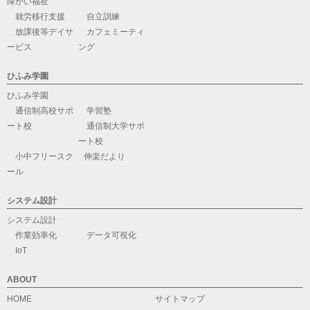
障がい福祉
就労移行支援
自立訓練
放課後等デイサ
カフェミーティ
ービス
ング
ひふみ学園
ひふみ学園
通信制高校サポ
学習塾
ート校
通信制大学サポ
ート校
小中フリースク
伸楽だより
ール
システム設計
システム設計
作業効率化
データ可視化
IoT
ABOUT
HOME
サイトマップ