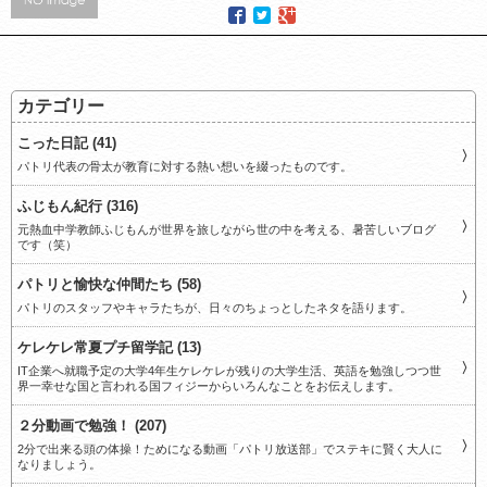
カテゴリー
こった日記 (41)
パトリ代表の骨太が教育に対する熱い想いを綴ったものです。
ふじもん紀行 (316)
元熱血中学教師ふじもんが世界を旅しながら世の中を考える、暑苦しいブログ
です（笑）
パトリと愉快な仲間たち (58)
パトリのスタッフやキャラたちが、日々のちょっとしたネタを語ります。
ケレケレ常夏プチ留学記 (13)
IT企業へ就職予定の大学4年生ケレケレが残りの大学生活、英語を勉強しつつ世
界一幸せな国と言われる国フィジーからいろんなことをお伝えします。
２分動画で勉強！ (207)
2分で出来る頭の体操！ためになる動画「パトリ放送部」でステキに賢く大人に
なりましょう。