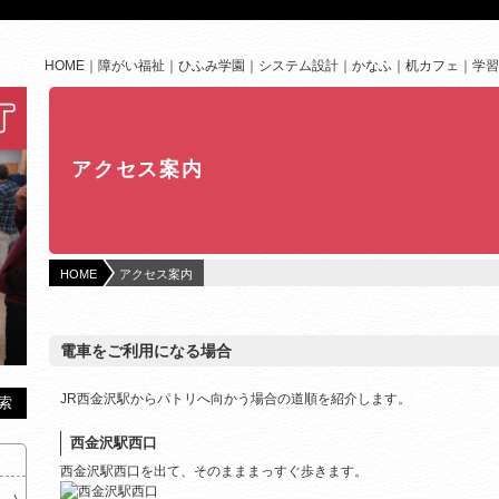
HOME
障がい福祉
ひふみ学園
システム設計
かなふ
机カフェ
学習
アクセス案内
HOME
アクセス案内
電車をご利用になる場合
JR西金沢駅からパトリへ向かう場合の道順を紹介します。
西金沢駅西口
西金沢駅西口を出て、そのまままっすぐ歩きます。