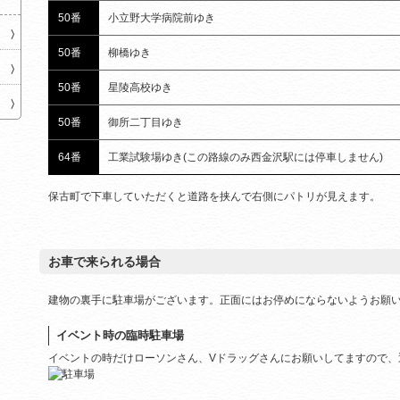
50番
小立野大学病院前ゆき
50番
柳橋ゆき
50番
星陵高校ゆき
50番
御所二丁目ゆき
64番
工業試験場ゆき(この路線のみ西金沢駅には停車しません)
保古町で下車していただくと道路を挟んで右側にパトリが見えます。
お車で来られる場合
建物の裏手に駐車場がございます。正面にはお停めにならないようお願
イベント時の臨時駐車場
イベントの時だけローソンさん、Vドラッグさんにお願いしてますので、