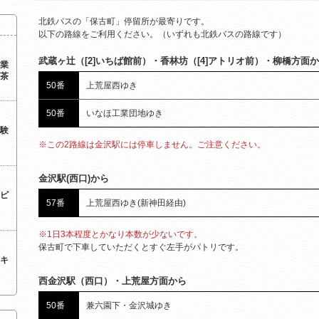
北鉄バスの「保古町」停留所が最寄りです。
以下の路線をご利用ください。（いずれも北鉄バスの路線です）
武蔵ヶ辻（[2]いちば館前）・香林坊（[4]アトリオ前）・柳橋方面
業
茶
50番
上荒屋西ゆき
50番
いなほ工業団地ゆき
験
※この2路線は金沢駅には停車しません。ご注意ください。
金沢駅(西口)から
ピ
57番
上荒屋西ゆき(新神田経由)
※1日3本程度とかなり本数が少ないです。
保古町で下車していただくとすぐ左手がパトリです。
キ
西金沢駅（西口）・上荒屋方面から
50番
兼六園下・金沢城ゆき