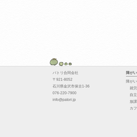
パトリ合同会社
障がい
〒921-8052
障がい
石川県金沢市保古1-36
就労
076-220-7900
自立
info@patori.jp
放課
カフ