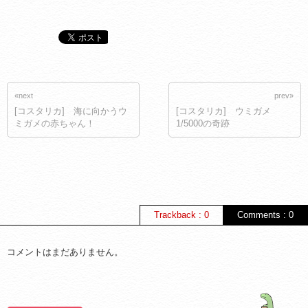
«next
prev»
[コスタリカ] 海に向かうウ
[コスタリカ] ウミガメ
ミガメの赤ちゃん！
1/5000の奇跡
Trackback : 0
Comments : 0
コメントはまだありません。