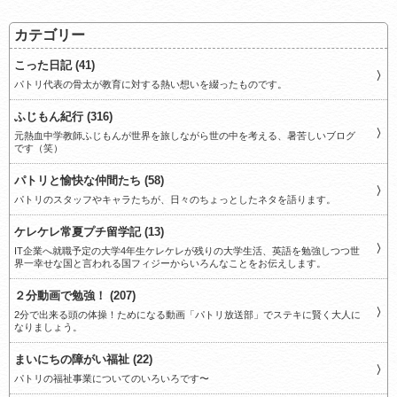
カテゴリー
こった日記 (41)
パトリ代表の骨太が教育に対する熱い想いを綴ったものです。
ふじもん紀行 (316)
元熱血中学教師ふじもんが世界を旅しながら世の中を考える、暑苦しいブログ
です（笑）
パトリと愉快な仲間たち (58)
パトリのスタッフやキャラたちが、日々のちょっとしたネタを語ります。
ケレケレ常夏プチ留学記 (13)
IT企業へ就職予定の大学4年生ケレケレが残りの大学生活、英語を勉強しつつ世
界一幸せな国と言われる国フィジーからいろんなことをお伝えします。
２分動画で勉強！ (207)
2分で出来る頭の体操！ためになる動画「パトリ放送部」でステキに賢く大人に
なりましょう。
まいにちの障がい福祉 (22)
パトリの福祉事業についてのいろいろです〜