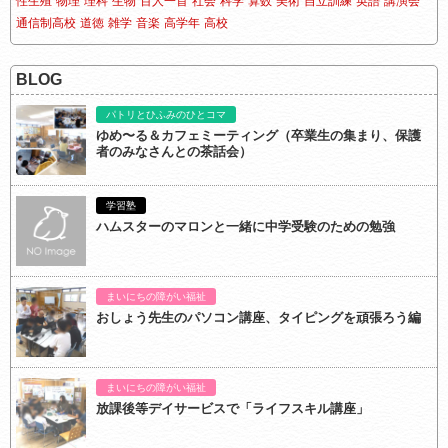
性生殖
物理
理科
生物
百人一首
社会
科学
算数
美術
自立訓練
英語
講演会
通信制高校
道徳
雑学
音楽
高学年
高校
BLOG
パトリとひふみのひとコマ
ゆめ〜る＆カフェミーティング（卒業生の集まり、保護
者のみなさんとの茶話会）
学習塾
ハムスターのマロンと一緒に中学受験のための勉強
まいにちの障がい福祉
おしょう先生のパソコン講座、タイピングを頑張ろう編
まいにちの障がい福祉
放課後等デイサービスで「ライフスキル講座」