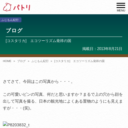
MENU
ふじもん紀行
ブログ
[コスタリカ] エコツーリズム発祥の国
掲載日：2013年8月21日
HOME
ブログ
ふじもん紀行
[コスタリカ] エコツーリズム発祥の国
さてさて、今回はこの写真から・・・。
この可愛いビンの写真、何だと思いますか？まるで上の穴から顔を
出して写真を撮る、日本の観光地によくある置物のようにも見えま
すが・・・(笑)。