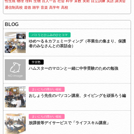
性生殖
物理
理科
生物
百人一首
社会
科学
算数
美術
自立訓練
英語
講演会
通信制高校
道徳
雑学
音楽
高学年
高校
BLOG
パトリとひふみのひとコマ
ゆめ〜る＆カフェミーティング（卒業生の集まり、保護
者のみなさんとの茶話会）
学習塾
ハムスターのマロンと一緒に中学受験のための勉強
まいにちの障がい福祉
おしょう先生のパソコン講座、タイピングを頑張ろう編
まいにちの障がい福祉
放課後等デイサービスで「ライフスキル講座」