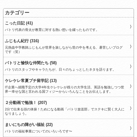
カテゴリー
こった日記 (41)
パトリ代表の骨太が教育に対する熱い想いを綴ったものです。
ふじもん紀行 (316)
元熱血中学教師ふじもんが世界を旅しながら世の中を考える、暑苦しいブログ
です（笑）
パトリと愉快な仲間たち (58)
パトリのスタッフやキャラたちが、日々のちょっとしたネタを語ります。
ケレケレ常夏プチ留学記 (13)
IT企業へ就職予定の大学4年生ケレケレが残りの大学生活、英語を勉強しつつ世
界一幸せな国と言われる国フィジーからいろんなことをお伝えします。
２分動画で勉強！ (207)
2分で出来る頭の体操！ためになる動画「パトリ放送部」でステキに賢く大人に
なりましょう。
まいにちの障がい福祉 (22)
パトリの福祉事業についてのいろいろです〜