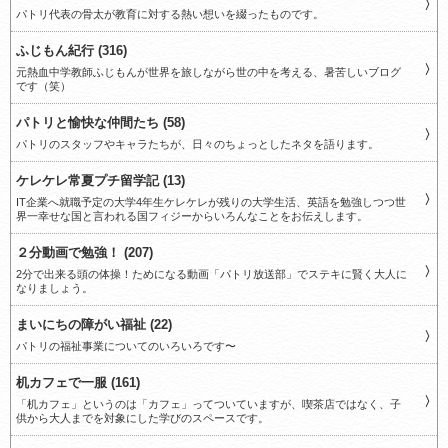
パトリ代表の骨太が教育に対する熱い想いを綴ったものです。
ふじもん紀行 (316)
元熱血中学教師ふじもんが世界を旅しながら世の中を考える、暑苦しいブログ
です（笑）
パトリと愉快な仲間たち (58)
パトリのスタッフやキャラたちが、日々のちょっとしたネタを語ります。
ケレケレ常夏プチ留学記 (13)
IT企業へ就職予定の大学4年生ケレケレが残りの大学生活、英語を勉強しつつ世
界一幸せな国と言われる国フィジーからいろんなことをお伝えします。
２分動画で勉強！ (207)
2分で出来る頭の体操！ためになる動画「パトリ放送部」でステキに賢く大人に
なりましょう。
まいにちの障がい福祉 (22)
パトリの福祉事業についてのいろいろです〜
机カフェで一服 (161)
「机カフェ」というのは「カフェ」ってついていますが、喫茶店ではなく、子
供から大人までを対象にした学びのスペースです。