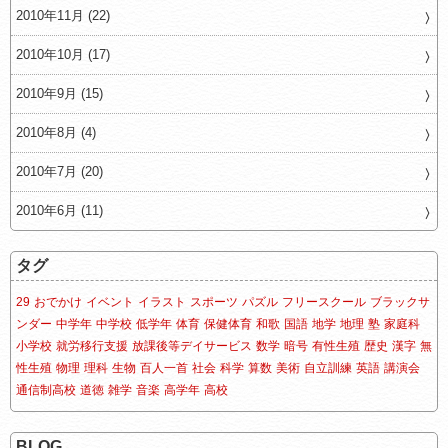
2010年11月 (22)
2010年10月 (17)
2010年9月 (15)
2010年8月 (4)
2010年7月 (20)
2010年6月 (11)
タグ
29
おでかけ
イベント
イラスト
スポーツ
パズル
フリースクール
ブラックサ
ンダー
中学年
中学校
低学年
体育
保健体育
和歌
国語
地学
地理
塾
家庭科
小学校
就労移行支援
放課後等デイサービス
数学
暗号
有性生殖
歴史
漢字
無
性生殖
物理
理科
生物
百人一首
社会
科学
算数
美術
自立訓練
英語
講演会
通信制高校
道徳
雑学
音楽
高学年
高校
BLOG