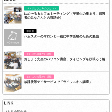
パトリとひふみのひとコマ
ゆめ〜る＆カフェミーティング（卒業生の集まり、保護
者のみなさんとの茶話会）
学習塾
ハムスターのマロンと一緒に中学受験のための勉強
まいにちの障がい福祉
おしょう先生のパソコン講座、タイピングを頑張ろう編
まいにちの障がい福祉
放課後等デイサービスで「ライフスキル講座」
LINK
パトリ合同会社