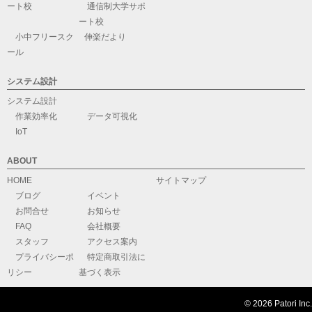
ート校
通信制大学サポ
ート校
小中フリースク
伸楽だより
ール
システム設計
システム設計
作業効率化
データ可視化
IoT
ABOUT
HOME
サイトマップ
ブログ
イベント
お問合せ
お知らせ
FAQ
会社概要
スタッフ
アクセス案内
プライバシーポ
特定商取引法に
リシー
基づく表示
© 2026 Patori Inc.