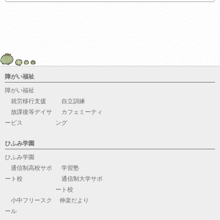
障がい福祉
障がい福祉
就労移行支援
自立訓練
放課後等デイサ
カフェミーティ
ービス
ング
ひふみ学園
ひふみ学園
通信制高校サポ
学習塾
ート校
通信制大学サポ
ート校
小中フリースク
伸楽だより
ール