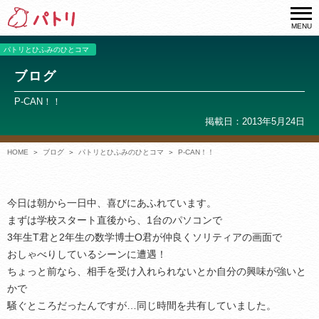
MENU
パトリとひふみのひとコマ
ブログ
P‐CAN！！
掲載日：2013年5月24日
HOME
ブログ
パトリとひふみのひとコマ
P‐CAN！！
今日は朝から一日中、喜びにあふれています。
まずは学校スタート直後から、1台のパソコンで
3年生T君と2年生の数学博士O君が仲良くソリティアの画面で
おしゃべりしているシーンに遭遇！
ちょっと前なら、相手を受け入れられないとか自分の興味が強いと
かで
騒ぐところだったんですが…同じ時間を共有していました。