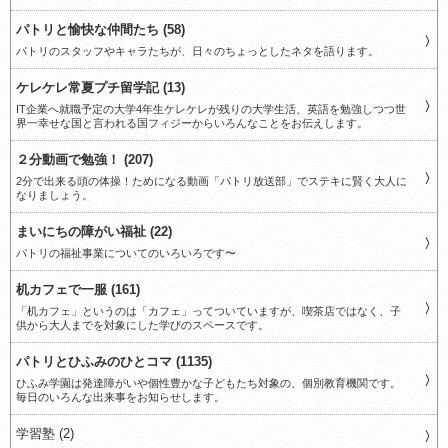
パトリと愉快な仲間たち (58)
パトリのスタッフやキャラたちが、日々のちょっとしたネタを語ります。
ケレケレ常夏プチ留学記 (13)
IT企業へ就職予定の大学4年生ケレケレが残りの大学生活、英語を勉強しつつ世
界一幸せな国と言われる国フィジーからいろんなことをお伝えします。
２分動画で勉強！ (207)
2分で出来る頭の体操！ためになる動画「パトリ放送部」でステキに賢く大人に
なりましょう。
まいにちの障がい福祉 (22)
パトリの福祉事業についてのいろいろです〜
机カフェで一服 (161)
「机カフェ」というのは「カフェ」ってついていますが、喫茶店ではなく、子
供から大人までを対象にした学びのスペースです。
パトリとひふみのひとコマ (1135)
ひふみ学園は発達障がいや個性豊かな子どもたち対象の、個別教育機関です。
毎日のいろんな出来事をお知らせします。
学習塾 (2)