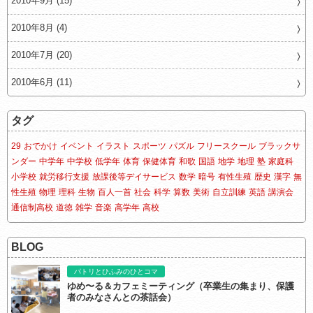
2010年9月 (15)
2010年8月 (4)
2010年7月 (20)
2010年6月 (11)
タグ
29
おでかけ
イベント
イラスト
スポーツ
パズル
フリースクール
ブラックサ
ンダー
中学年
中学校
低学年
体育
保健体育
和歌
国語
地学
地理
塾
家庭科
小学校
就労移行支援
放課後等デイサービス
数学
暗号
有性生殖
歴史
漢字
無
性生殖
物理
理科
生物
百人一首
社会
科学
算数
美術
自立訓練
英語
講演会
通信制高校
道徳
雑学
音楽
高学年
高校
BLOG
パトリとひふみのひとコマ
ゆめ〜る＆カフェミーティング（卒業生の集まり、保護
者のみなさんとの茶話会）