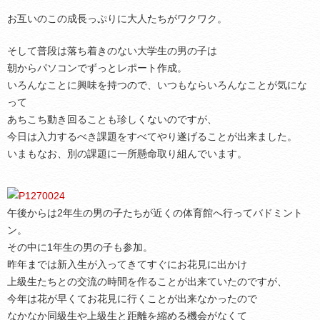
お互いのこの成長っぷりに大人たちがワクワク。
そして普段は落ち着きのない大学生の男の子は
朝からパソコンでずっとレポート作成。
いろんなことに興味を持つので、いつもならいろんなことが気にな
って
あちこち動き回ることも珍しくないのですが、
今日は入力するべき課題をすべてやり遂げることが出来ました。
いまもなお、別の課題に一所懸命取り組んでいます。
午後からは2年生の男の子たちが近くの体育館へ行ってバドミント
ン。
その中に1年生の男の子も参加。
昨年までは新入生が入ってきてすぐにお花見に出かけ
上級生たちとの交流の時間を作ることが出来ていたのですが、
今年は花が早くてお花見に行くことが出来なかったので
なかなか同級生や上級生と距離を縮める機会がなくて