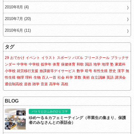
2010年8月 (4)
2010年7月 (20)
2010年6月 (11)
タグ
29
おでかけ
イベント
イラスト
スポーツ
パズル
フリースクール
ブラックサ
ンダー
中学年
中学校
低学年
体育
保健体育
和歌
国語
地学
地理
塾
家庭科
小学校
就労移行支援
放課後等デイサービス
数学
暗号
有性生殖
歴史
漢字
無
性生殖
物理
理科
生物
百人一首
社会
科学
算数
美術
自立訓練
英語
講演会
通信制高校
道徳
雑学
音楽
高学年
高校
BLOG
パトリとひふみのひとコマ
ゆめ〜る＆カフェミーティング（卒業生の集まり、保護
者のみなさんとの茶話会）