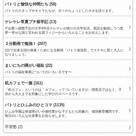
パトリと愉快な仲間たち (58)
パトリのスタッフやキャラたちが、日々のちょっとしたネタを語ります。
ケレケレ常夏プチ留学記 (13)
IT企業へ就職予定の大学4年生ケレケレが残りの大学生活、英語を勉強しつつ世
界一幸せな国と言われる国フィジーからいろんなことをお伝えします。
２分動画で勉強！ (207)
2分で出来る頭の体操！ためになる動画「パトリ放送部」でステキに賢く大人に
なりましょう。
まいにちの障がい福祉 (22)
パトリの福祉事業についてのいろいろです〜
机カフェで一服 (161)
「机カフェ」というのは「カフェ」ってついていますが、喫茶店ではなく、子
供から大人までを対象にした学びのスペースです。
パトリとひふみのひとコマ (1135)
ひふみ学園は発達障がいや個性豊かな子どもたち対象の、個別教育機関です。
毎日のいろんな出来事をお知らせします。
学習塾 (2)