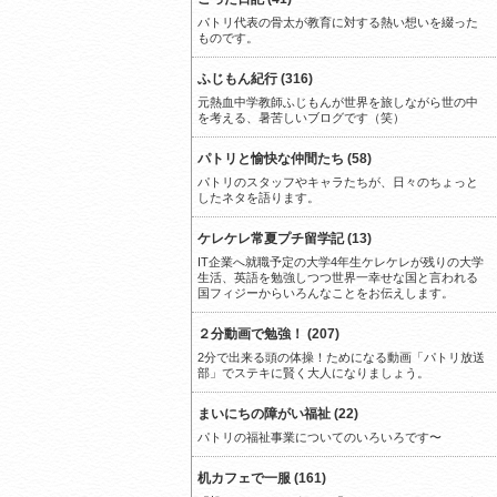
パトリ代表の骨太が教育に対する熱い想いを綴った
ものです。
ふじもん紀行 (316)
元熱血中学教師ふじもんが世界を旅しながら世の中
を考える、暑苦しいブログです（笑）
パトリと愉快な仲間たち (58)
パトリのスタッフやキャラたちが、日々のちょっと
したネタを語ります。
ケレケレ常夏プチ留学記 (13)
IT企業へ就職予定の大学4年生ケレケレが残りの大学
生活、英語を勉強しつつ世界一幸せな国と言われる
国フィジーからいろんなことをお伝えします。
２分動画で勉強！ (207)
2分で出来る頭の体操！ためになる動画「パトリ放送
部」でステキに賢く大人になりましょう。
まいにちの障がい福祉 (22)
パトリの福祉事業についてのいろいろです〜
机カフェで一服 (161)