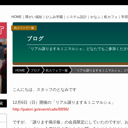
HOME
障がい福祉
ひふみ学園
システム設計
かなふ
机カフェ
学習
机カフェで一服
ブログ
「リアル譲ります＆ミニマルシェ」どなたでもご参加くださ
HOME
ブログ
机カフェで一服
「リアル譲ります＆ミニマルシェ」ど
こんにちは、スタッフのとなみです
12月6日（日）開催の「リアル譲ります＆ミニマルシェ」
http://patori.jp/event/cafe/8896/
ですが、「譲ります掲示板」の会員限定にしていたのですが、