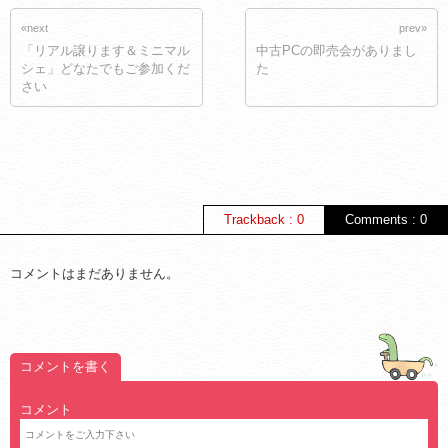
«next
prev»
「リアル譲ります＆ミニマル
中古PCの即売会がありまし
シェ」どなたでもご参加くだ
た
さい
Trackback : 0
Comments : 0
コメントはまだありません。
コメントを書く
コメント