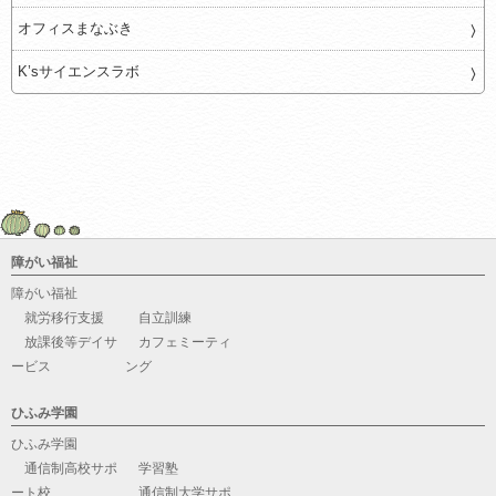
オフィスまなぶき
K’sサイエンスラボ
障がい福祉
障がい福祉
就労移行支援
自立訓練
放課後等デイサ
カフェミーティ
ービス
ング
ひふみ学園
ひふみ学園
通信制高校サポ
学習塾
ート校
通信制大学サポ