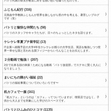
パトリ代表の骨太が教育に対する熱い想いを綴ったものです。
ふじもん紀行 (316)
元熱血中学教師ふじもんが世界を旅しながら世の中を考える、暑苦しいブログ
です（笑）
パトリと愉快な仲間たち (58)
パトリのスタッフやキャラたちが、日々のちょっとしたネタを語ります。
ケレケレ常夏プチ留学記 (13)
IT企業へ就職予定の大学4年生ケレケレが残りの大学生活、英語を勉強しつつ世
界一幸せな国と言われる国フィジーからいろんなことをお伝えします。
２分動画で勉強！ (207)
2分で出来る頭の体操！ためになる動画「パトリ放送部」でステキに賢く大人に
なりましょう。
まいにちの障がい福祉 (22)
パトリの福祉事業についてのいろいろです〜
机カフェで一服 (161)
「机カフェ」というのは「カフェ」ってついていますが、喫茶店ではなく、子
供から大人までを対象にした学びのスペースです。
パトリとひふみのひとコマ (1135)