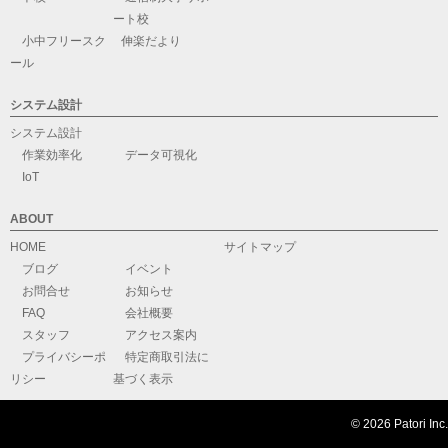
ート校
小中フリースク
伸楽だより
ール
システム設計
システム設計
作業効率化
データ可視化
IoT
ABOUT
HOME
サイトマップ
ブログ
イベント
お問合せ
お知らせ
FAQ
会社概要
スタッフ
アクセス案内
プライバシーポ
特定商取引法に
リシー
基づく表示
© 2026 Patori Inc.