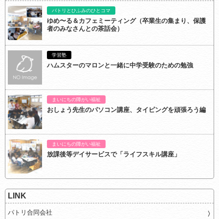
パトリとひふみのひとコマ
ゆめ〜る＆カフェミーティング（卒業生の集まり、保護
者のみなさんとの茶話会）
学習塾
ハムスターのマロンと一緒に中学受験のための勉強
まいにちの障がい福祉
おしょう先生のパソコン講座、タイピングを頑張ろう編
まいにちの障がい福祉
放課後等デイサービスで「ライフスキル講座」
LINK
パトリ合同会社