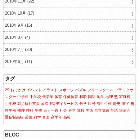
2010年11月 (22)
2010年10月 (17)
2010年9月 (15)
2010年8月 (4)
2010年7月 (20)
2010年6月 (11)
タグ
29
おでかけ
イベント
イラスト
スポーツ
パズル
フリースクール
ブラックサ
ンダー
中学年
中学校
低学年
体育
保健体育
和歌
国語
地学
地理
塾
家庭科
小学校
就労移行支援
放課後等デイサービス
数学
暗号
有性生殖
歴史
漢字
無
性生殖
物理
理科
生物
百人一首
社会
科学
算数
美術
自立訓練
英語
講演会
通信制高校
道徳
雑学
音楽
高学年
高校
BLOG