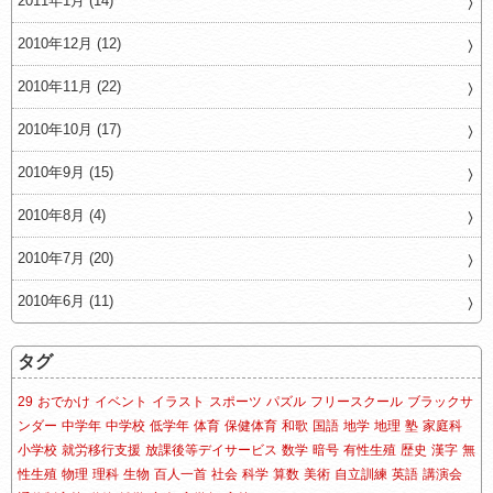
2011年1月 (14)
2010年12月 (12)
2010年11月 (22)
2010年10月 (17)
2010年9月 (15)
2010年8月 (4)
2010年7月 (20)
2010年6月 (11)
タグ
29
おでかけ
イベント
イラスト
スポーツ
パズル
フリースクール
ブラックサ
ンダー
中学年
中学校
低学年
体育
保健体育
和歌
国語
地学
地理
塾
家庭科
小学校
就労移行支援
放課後等デイサービス
数学
暗号
有性生殖
歴史
漢字
無
性生殖
物理
理科
生物
百人一首
社会
科学
算数
美術
自立訓練
英語
講演会