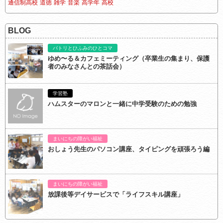
通信制高校
道徳
雑学
音楽
高学年
高校
BLOG
パトリとひふみのひとコマ
ゆめ〜る＆カフェミーティング（卒業生の集まり、保護
者のみなさんとの茶話会）
学習塾
ハムスターのマロンと一緒に中学受験のための勉強
まいにちの障がい福祉
おしょう先生のパソコン講座、タイピングを頑張ろう編
まいにちの障がい福祉
放課後等デイサービスで「ライフスキル講座」