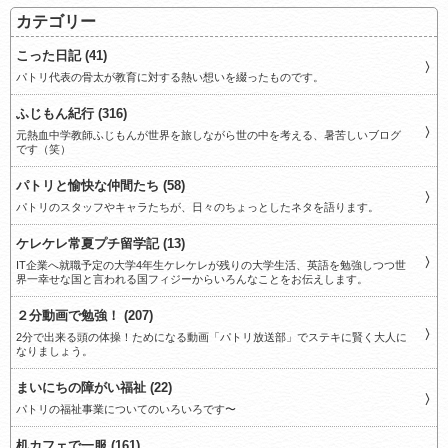
カテゴリー
こった日記 (41)
パトリ代表の骨太が教育に対する熱い想いを綴ったものです。
ふじもん紀行 (316)
元熱血中学教師ふじもんが世界を旅しながら世の中を考える、暑苦しいブログ
です（笑）
パトリと愉快な仲間たち (58)
パトリのスタッフやキャラたちが、日々のちょっとしたネタを語ります。
ケレケレ常夏プチ留学記 (13)
IT企業へ就職予定の大学4年生ケレケレが残りの大学生活、英語を勉強しつつ世
界一幸せな国と言われる国フィジーからいろんなことをお伝えします。
２分動画で勉強！ (207)
2分で出来る頭の体操！ためになる動画「パトリ放送部」でステキに賢く大人に
なりましょう。
まいにちの障がい福祉 (22)
パトリの福祉事業についてのいろいろです〜
机カフェで一服 (161)