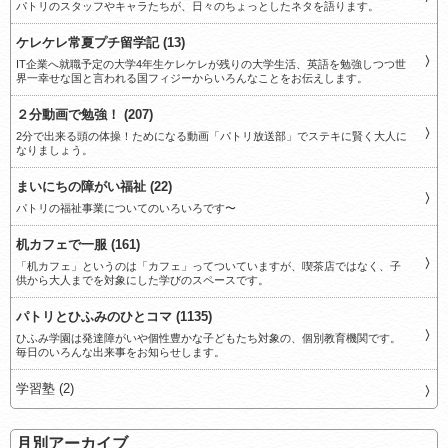
パトリのスタッフやキャラたちが、日々のちょっとしたネタを語ります。
ケレケレ常夏プチ留学記 (13)
IT企業へ就職予定の大学4年生ケレケレが残りの大学生活、英語を勉強しつつ世
界一幸せな国と言われる国フィジーからいろんなことをお伝えします。
２分動画で勉強！ (207)
2分で出来る頭の体操！ためになる動画「パトリ放送部」でステキに賢く大人に
なりましょう。
まいにちの障がい福祉 (22)
パトリの福祉事業についてのいろいろです〜
机カフェで一服 (161)
「机カフェ」というのは「カフェ」ってついていますが、喫茶店ではなく、子
供から大人までを対象にした学びのスペースです。
パトリとひふみのひとコマ (1135)
ひふみ学園は発達障がいや個性豊かな子どもたち対象の、個別教育機関です。
毎日のいろんな出来事をお知らせします。
学習塾 (2)
月別アーカイブ