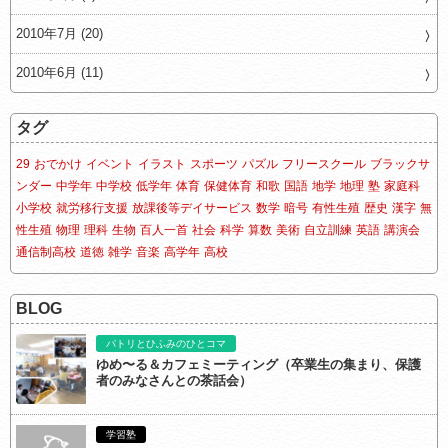
2010年7月 (20)
2010年6月 (11)
タグ
29
おでかけ
イベント
イラスト
スポーツ
パズル
フリースクール
ブラックサ
ンダー
中学年
中学校
低学年
体育
保健体育
和歌
国語
地学
地理
塾
家庭科
小学校
就労移行支援
放課後等デイサービス
数学
暗号
有性生殖
歴史
漢字
無
性生殖
物理
理科
生物
百人一首
社会
科学
算数
美術
自立訓練
英語
講演会
通信制高校
道徳
雑学
音楽
高学年
高校
BLOG
パトリとひふみのひとコマ
ゆめ〜る＆カフェミーティング（卒業生の集まり、保護
者のみなさんとの茶話会）
学習塾