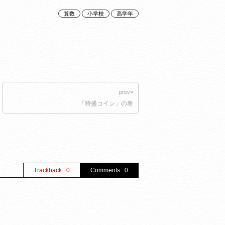
算数
小学校
高学年
prev»
「特盛コイン」の巻
Trackback : 0
Comments : 0