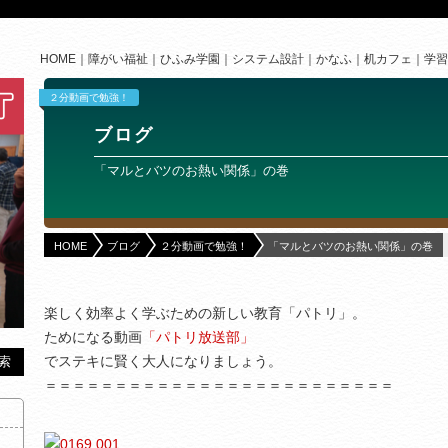
HOME
障がい福祉
ひふみ学園
システム設計
かなふ
机カフェ
学習
２分動画で勉強！
ブログ
「マルとバツのお熱い関係」の巻
HOME
ブログ
２分動画で勉強！
「マルとバツのお熱い関係」の巻
楽しく効率よく学ぶための新しい教育「パトリ」。
ためになる動画
「パトリ放送部」
でステキに賢く大人になりましょう。
＝＝＝＝＝＝＝＝＝＝＝＝＝＝＝＝＝＝＝＝＝＝＝＝＝