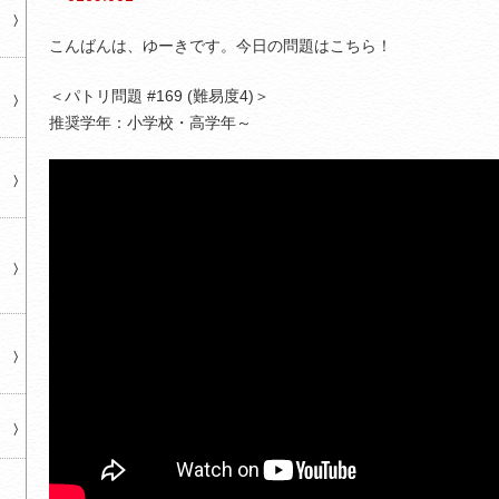
こんばんは、ゆーきです。今日の問題はこちら！
＜パトリ問題 #169 (難易度4)＞
推奨学年：小学校・高学年～