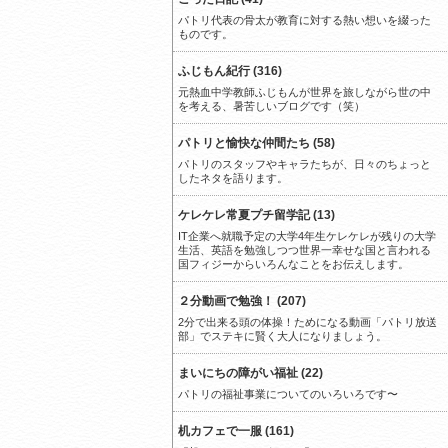
パトリ代表の骨太が教育に対する熱い想いを綴った
ものです。
ふじもん紀行 (316)
元熱血中学教師ふじもんが世界を旅しながら世の中
を考える、暑苦しいブログです（笑）
パトリと愉快な仲間たち (58)
パトリのスタッフやキャラたちが、日々のちょっと
したネタを語ります。
ケレケレ常夏プチ留学記 (13)
IT企業へ就職予定の大学4年生ケレケレが残りの大学
生活、英語を勉強しつつ世界一幸せな国と言われる
国フィジーからいろんなことをお伝えします。
２分動画で勉強！ (207)
2分で出来る頭の体操！ためになる動画「パトリ放送
部」でステキに賢く大人になりましょう。
まいにちの障がい福祉 (22)
パトリの福祉事業についてのいろいろです〜
机カフェで一服 (161)