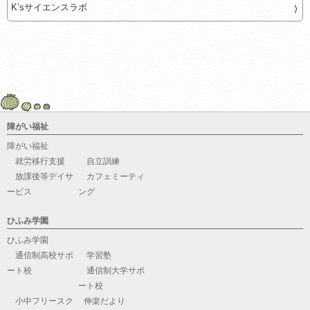
K’sサイエンスラボ
障がい福祉
障がい福祉
就労移行支援
自立訓練
放課後等デイサ
カフェミーティ
ービス
ング
ひふみ学園
ひふみ学園
通信制高校サポ
学習塾
ート校
通信制大学サポ
ート校
小中フリースク
伸楽だより