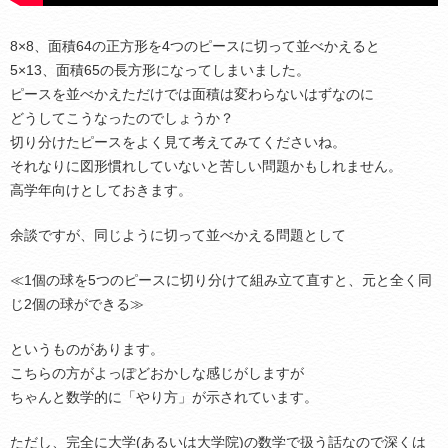
8×8、面積64の正方形を4つのピースに切って並べかえると
5×13、面積65の長方形になってしまいました。
ピースを並べかえただけでは面積は変わらないはずなのに
どうしてこうなったのでしょうか？
切り分けたピースをよく見て考えてみてくださいね。
それなりに図形慣れしていないと苦しい問題かもしれません。
高学年向けとしておきます。
余談ですが、同じように切って並べかえる問題として
≪1個の球を5つのピースに切り分けて組み立て直すと、元と全く同
じ2個の球ができる≫
というものがあります。
こちらの方がよっぽどおかしな感じがしますが
ちゃんと数学的に「やり方」が示されています。
ただし、完全に大学(あるいは大学院)の数学で扱う話なので深くは