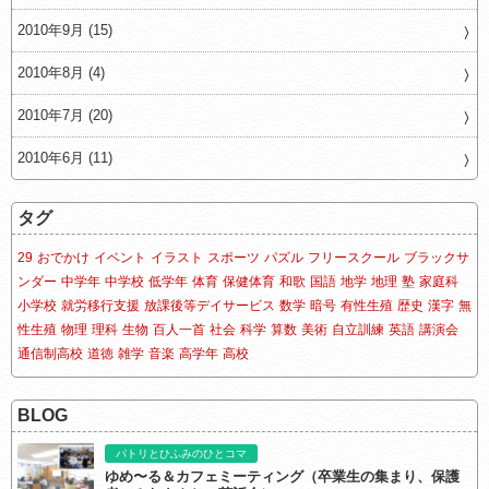
2010年9月 (15)
2010年8月 (4)
2010年7月 (20)
2010年6月 (11)
タグ
29
おでかけ
イベント
イラスト
スポーツ
パズル
フリースクール
ブラックサ
ンダー
中学年
中学校
低学年
体育
保健体育
和歌
国語
地学
地理
塾
家庭科
小学校
就労移行支援
放課後等デイサービス
数学
暗号
有性生殖
歴史
漢字
無
性生殖
物理
理科
生物
百人一首
社会
科学
算数
美術
自立訓練
英語
講演会
通信制高校
道徳
雑学
音楽
高学年
高校
BLOG
パトリとひふみのひとコマ
ゆめ〜る＆カフェミーティング（卒業生の集まり、保護