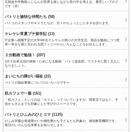
元熱血中学教師ふじもんが世界を旅しながら世の中を考える、暑苦しいブログ
です（笑）
パトリと愉快な仲間たち (58)
パトリのスタッフやキャラたちが、日々のちょっとしたネタを語ります。
ケレケレ常夏プチ留学記 (13)
IT企業へ就職予定の大学4年生ケレケレが残りの大学生活、英語を勉強しつつ世
界一幸せな国と言われる国フィジーからいろんなことをお伝えします。
２分動画で勉強！ (207)
2分で出来る頭の体操！ためになる動画「パトリ放送部」でステキに賢く大人に
なりましょう。
まいにちの障がい福祉 (22)
パトリの福祉事業についてのいろいろです〜
机カフェで一服 (161)
「机カフェ」というのは「カフェ」ってついていますが、喫茶店ではなく、子
供から大人までを対象にした学びのスペースです。
パトリとひふみのひとコマ (1135)
ひふみ学園は発達障がいや個性豊かな子どもたち対象の、個別教育機関です。
毎日のいろんな出来事をお知らせします。