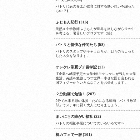
パトリ代表の骨太が教育に対する熱い想いを綴った
ものです。
ふじもん紀行 (316)
元熱血中学教師ふじもんが世界を旅しながら世の中
を考える、暑苦しいブログです（笑）
パトリと愉快な仲間たち (58)
パトリのスタッフやキャラたちが、日々のちょっと
したネタを語ります。
ケレケレ常夏プチ留学記 (13)
IT企業へ就職予定の大学4年生ケレケレが残りの大学
生活、英語を勉強しつつ世界一幸せな国と言われる
国フィジーからいろんなことをお伝えします。
２分動画で勉強！ (207)
2分で出来る頭の体操！ためになる動画「パトリ放送
部」でステキに賢く大人になりましょう。
まいにちの障がい福祉 (22)
パトリの福祉事業についてのいろいろです〜
机カフェで一服 (161)