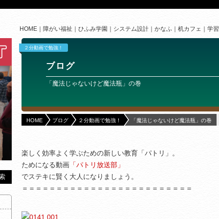
HOME
障がい福祉
ひふみ学園
システム設計
かなふ
机カフェ
学習
２分動画で勉強！
ブログ
「魔法じゃないけど魔法瓶」の巻
HOME
ブログ
２分動画で勉強！
「魔法じゃないけど魔法瓶」の巻
楽しく効率よく学ぶための新しい教育「パトリ」。
ためになる動画
「パトリ放送部」
でステキに賢く大人になりましょう。
＝＝＝＝＝＝＝＝＝＝＝＝＝＝＝＝＝＝＝＝＝＝＝＝＝