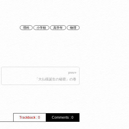
理科
小学校
高学年
物理
prev»
「大仏様誕生の秘密」の巻
Trackback : 0
Comments : 0