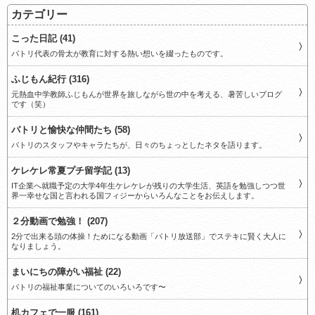
カテゴリー
こった日記 (41)
パトリ代表の骨太が教育に対する熱い想いを綴ったものです。
ふじもん紀行 (316)
元熱血中学教師ふじもんが世界を旅しながら世の中を考える、暑苦しいブログ
です（笑）
パトリと愉快な仲間たち (58)
パトリのスタッフやキャラたちが、日々のちょっとしたネタを語ります。
ケレケレ常夏プチ留学記 (13)
IT企業へ就職予定の大学4年生ケレケレが残りの大学生活、英語を勉強しつつ世
界一幸せな国と言われる国フィジーからいろんなことをお伝えします。
２分動画で勉強！ (207)
2分で出来る頭の体操！ためになる動画「パトリ放送部」でステキに賢く大人に
なりましょう。
まいにちの障がい福祉 (22)
パトリの福祉事業についてのいろいろです〜
机カフェで一服 (161)