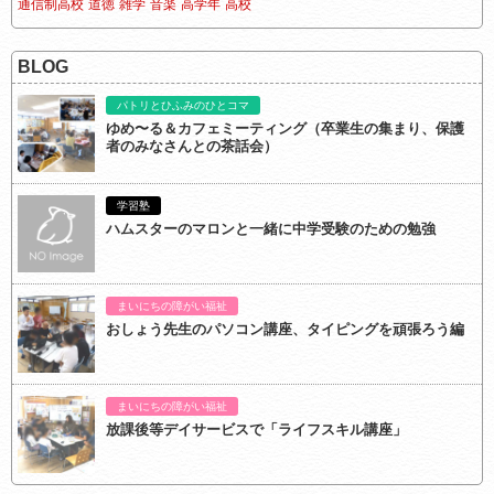
通信制高校
道徳
雑学
音楽
高学年
高校
BLOG
パトリとひふみのひとコマ
ゆめ〜る＆カフェミーティング（卒業生の集まり、保護
者のみなさんとの茶話会）
学習塾
ハムスターのマロンと一緒に中学受験のための勉強
まいにちの障がい福祉
おしょう先生のパソコン講座、タイピングを頑張ろう編
まいにちの障がい福祉
放課後等デイサービスで「ライフスキル講座」