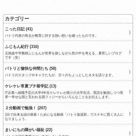
カテゴリー
こった日記 (41)
パトリ代表の骨太が教育に対する熱い想いを綴ったものです。
ふじもん紀行 (316)
元熱血中学教師ふじもんが世界を旅しながら世の中を考える、暑苦しいブログ
です（笑）
パトリと愉快な仲間たち (58)
パトリのスタッフやキャラたちが、日々のちょっとしたネタを語ります。
ケレケレ常夏プチ留学記 (13)
IT企業へ就職予定の大学4年生ケレケレが残りの大学生活、英語を勉強しつつ世
界一幸せな国と言われる国フィジーからいろんなことをお伝えします。
２分動画で勉強！ (207)
2分で出来る頭の体操！ためになる動画「パトリ放送部」でステキに賢く大人に
なりましょう。
まいにちの障がい福祉 (22)