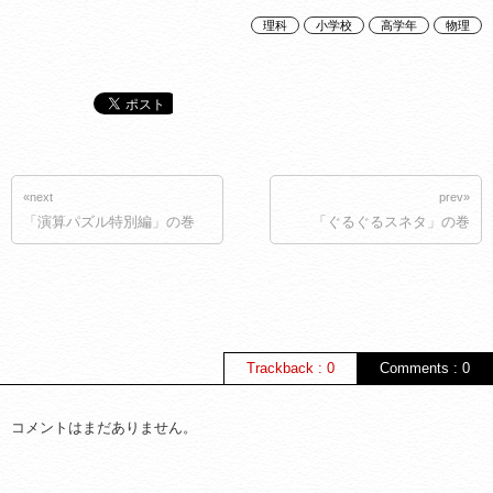
理科
小学校
高学年
物理
«next
prev»
「演算パズル特別編」の巻
「ぐるぐるスネタ」の巻
Trackback : 0
Comments : 0
コメントはまだありません。