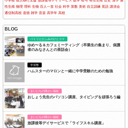
小学校
就労移行支援
放課後等デイサービス
数学
暗号
有性生殖
歴史
漢字
無
性生殖
物理
理科
生物
百人一首
社会
科学
算数
美術
自立訓練
英語
講演会
通信制高校
道徳
雑学
音楽
高学年
高校
BLOG
パトリとひふみのひとコマ
ゆめ〜る＆カフェミーティング（卒業生の集まり、保護
者のみなさんとの茶話会）
学習塾
ハムスターのマロンと一緒に中学受験のための勉強
まいにちの障がい福祉
おしょう先生のパソコン講座、タイピングを頑張ろう編
まいにちの障がい福祉
放課後等デイサービスで「ライフスキル講座」