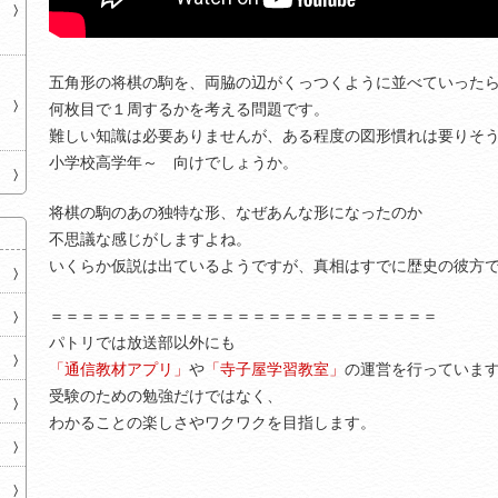
五角形の将棋の駒を、両脇の辺がくっつくように並べていった
何枚目で１周するかを考える問題です。
難しい知識は必要ありませんが、ある程度の図形慣れは要りそ
小学校高学年～ 向けでしょうか。
将棋の駒のあの独特な形、なぜあんな形になったのか
不思議な感じがしますよね。
いくらか仮説は出ているようですが、真相はすでに歴史の彼方
＝＝＝＝＝＝＝＝＝＝＝＝＝＝＝＝＝＝＝＝＝＝＝＝＝
パトリでは放送部以外にも
「通信教材アプリ」
や
「寺子屋学習教室」
の運営を行っていま
受験のための勉強だけではなく、
わかることの楽しさやワクワクを目指します。