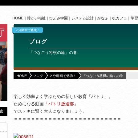
HOME
障がい福祉
ひふみ学園
システム設計
かなふ
机カフェ
学習
２分動画で勉強！
ブログ
「つなごう将棋の輪」の巻
HOME
ブログ
２分動画で勉強！
「つなごう将棋の輪」の巻
楽しく効率よく学ぶための新しい教育「パトリ」。
ためになる動画
「パトリ放送部」
でステキに賢く大人になりましょう。
＝＝＝＝＝＝＝＝＝＝＝＝＝＝＝＝＝＝＝＝＝＝＝＝＝