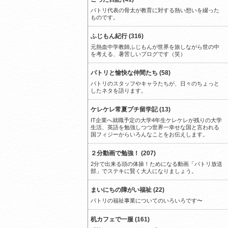
パトリ代表の骨太が教育に対する熱い想いを綴った
ものです。
ふじもん紀行 (316)
元熱血中学教師ふじもんが世界を旅しながら世の中
を考える、暑苦しいブログです（笑）
パトリと愉快な仲間たち (58)
パトリのスタッフやキャラたちが、日々のちょっと
したネタを語ります。
ケレケレ常夏プチ留学記 (13)
IT企業へ就職予定の大学4年生ケレケレが残りの大学
生活、英語を勉強しつつ世界一幸せな国と言われる
国フィジーからいろんなことをお伝えします。
２分動画で勉強！ (207)
2分で出来る頭の体操！ためになる動画「パトリ放送
部」でステキに賢く大人になりましょう。
まいにちの障がい福祉 (22)
パトリの福祉事業についてのいろいろです〜
机カフェで一服 (161)