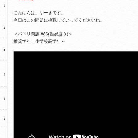
こんばんは。ゆーきです。
今日はこの問題に挑戦していってくださいね。
＜パトリ問題 #86(難易度３)＞
推奨学年：小学校高学年～