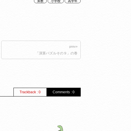
算数
小学校
高学年
prev»
「演算パズルその９」の巻
Trackback : 0
Comments : 0