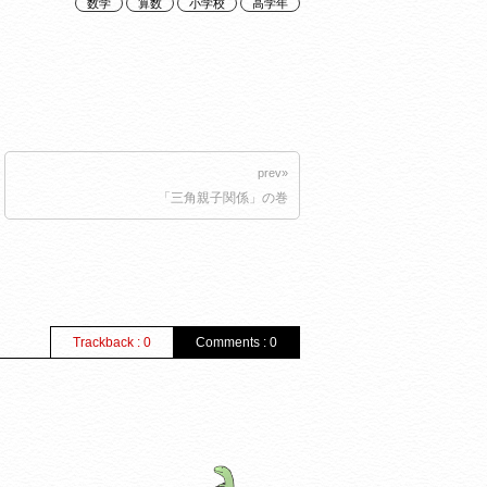
数学
算数
小学校
高学年
prev»
「三角親子関係」の巻
Trackback : 0
Comments : 0