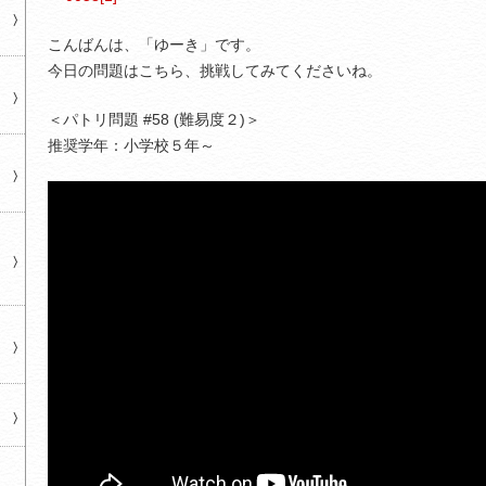
こんばんは、「ゆーき」です。
今日の問題はこちら、挑戦してみてくださいね。
＜パトリ問題 #58 (難易度２)＞
推奨学年：小学校５年～