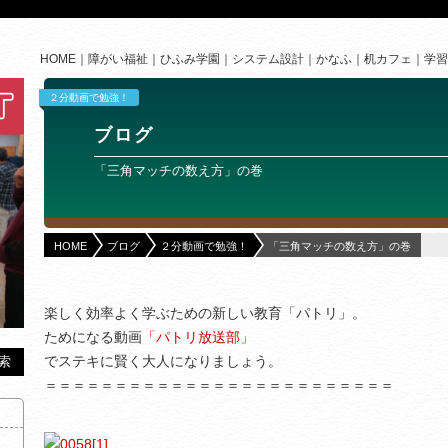
HOME
障がい福祉
ひふみ学園
システム設計
かなふ
机カフェ
学習
２分動画で勉強！
ブログ
「三角マッチの数え方」の巻
HOME
ブログ
２分動画で勉強！
「三角マッチの数え方」の巻
楽しく効率よく学ぶための新しい教育「パトリ」。
ためになる動画
「パトリ放送部」
でステキに賢く大人になりましょう。
＝＝＝＝＝＝＝＝＝＝＝＝＝＝＝＝＝＝＝＝＝＝＝＝＝