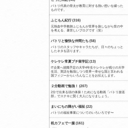
パトリ代表の骨太が教育に対する熱い想いを綴った
ものです。
ふじもん紀行 (316)
元熱血中学教師ふじもんが世界を旅しながら世の中
を考える、暑苦しいブログです（笑）
パトリと愉快な仲間たち (58)
パトリのスタッフやキャラたちが、日々のちょっと
したネタを語ります。
ケレケレ常夏プチ留学記 (13)
IT企業へ就職予定の大学4年生ケレケレが残りの大学
生活、英語を勉強しつつ世界一幸せな国と言われる
国フィジーからいろんなことをお伝えします。
２分動画で勉強！ (207)
2分で出来る頭の体操！ためになる動画「パトリ放送
部」でステキに賢く大人になりましょう。
まいにちの障がい福祉 (22)
パトリの福祉事業についてのいろいろです〜
机カフェで一服 (161)