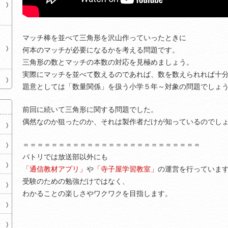
マッチ棒を並べて三角形を沢山作っていったときに
何本のマッチが必要になるかを考える問題です。
三角形の数とマッチの本数の対応を見極めましょう。
実際にマッチを並べて数えるのであれば、数を数えられれば十
題意としては「数量関係」を扱う小学５年～対象の問題でしょ
前回に続いて三角形に関する問題でした。
偶然なのか狙ったのか、それは製作者だけが知っているのでし
＝＝＝＝＝＝＝＝＝＝＝＝＝＝＝＝＝＝＝＝＝＝＝＝＝
パトリでは放送部以外にも
「通信教材アプリ」
や
「寺子屋学習教室」
の運営を行っていま
受験のための勉強だけではなく、
わかることの楽しさやワクワクを目指します。