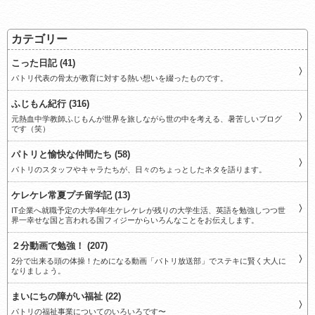
カテゴリー
こった日記 (41)
パトリ代表の骨太が教育に対する熱い想いを綴ったものです。
ふじもん紀行 (316)
元熱血中学教師ふじもんが世界を旅しながら世の中を考える、暑苦しいブログ
です（笑）
パトリと愉快な仲間たち (58)
パトリのスタッフやキャラたちが、日々のちょっとしたネタを語ります。
ケレケレ常夏プチ留学記 (13)
IT企業へ就職予定の大学4年生ケレケレが残りの大学生活、英語を勉強しつつ世
界一幸せな国と言われる国フィジーからいろんなことをお伝えします。
２分動画で勉強！ (207)
2分で出来る頭の体操！ためになる動画「パトリ放送部」でステキに賢く大人に
なりましょう。
まいにちの障がい福祉 (22)
パトリの福祉事業についてのいろいろです〜