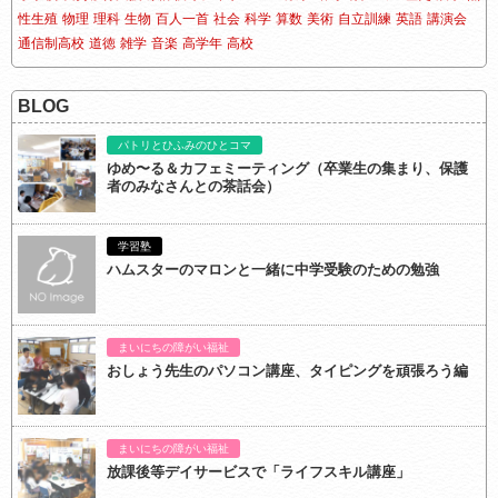
性生殖
物理
理科
生物
百人一首
社会
科学
算数
美術
自立訓練
英語
講演会
通信制高校
道徳
雑学
音楽
高学年
高校
BLOG
パトリとひふみのひとコマ
ゆめ〜る＆カフェミーティング（卒業生の集まり、保護
者のみなさんとの茶話会）
学習塾
ハムスターのマロンと一緒に中学受験のための勉強
まいにちの障がい福祉
おしょう先生のパソコン講座、タイピングを頑張ろう編
まいにちの障がい福祉
放課後等デイサービスで「ライフスキル講座」