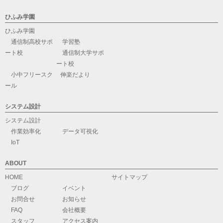
ひふみ学園
ひふみ学園
通信制高校サポ
学習塾
ート校
通信制大学サポ
ート校
小中フリースク
伸楽だより
ール
システム設計
システム設計
作業効率化
データ可視化
IoT
ABOUT
HOME
サイトマップ
ブログ
イベント
お問合せ
お知らせ
FAQ
会社概要
スタッフ
アクセス案内