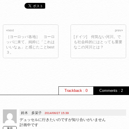
«next
prev»
［ヨーロッパ各地］ ヨーロ
[ドイツ] 何気ない河川。で
ッパに来て、純粋に「これは
も社会科的にはとっても重要
いいなぁ」と感じたことbest
なこの河川とは？
３。
Trackback : 0
Comments : 2
鈴木 多栄子
2014/06/27 15:39
デュッセルに行きたいのですが知り合いがいません
計画中です
返信