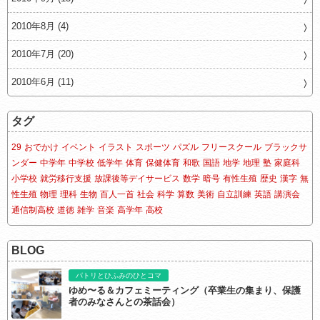
2010年8月 (4)
2010年7月 (20)
2010年6月 (11)
タグ
29
おでかけ
イベント
イラスト
スポーツ
パズル
フリースクール
ブラックサ
ンダー
中学年
中学校
低学年
体育
保健体育
和歌
国語
地学
地理
塾
家庭科
小学校
就労移行支援
放課後等デイサービス
数学
暗号
有性生殖
歴史
漢字
無
性生殖
物理
理科
生物
百人一首
社会
科学
算数
美術
自立訓練
英語
講演会
通信制高校
道徳
雑学
音楽
高学年
高校
BLOG
パトリとひふみのひとコマ
ゆめ〜る＆カフェミーティング（卒業生の集まり、保護
者のみなさんとの茶話会）