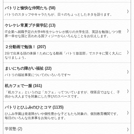
パトリと愉快な仲間たち (58)
パトリのスタッフやキャラたちが、日々のちょっとしたネタを語ります。
ケレケレ常夏プチ留学記 (13)
IT企業へ就職予定の大学4年生ケレケレが残りの大学生活、英語を勉強しつつ世
界一幸せな国と言われる国フィジーからいろんなことをお伝えします。
２分動画で勉強！ (207)
2分で出来る頭の体操！ためになる動画「パトリ放送部」でステキに賢く大人に
なりましょう。
まいにちの障がい福祉 (22)
パトリの福祉事業についてのいろいろです〜
机カフェで一服 (161)
「机カフェ」というのは「カフェ」ってついていますが、喫茶店ではなく、子
供から大人までを対象にした学びのスペースです。
パトリとひふみのひとコマ (1135)
ひふみ学園は発達障がいや個性豊かな子どもたち対象の、個別教育機関です。
毎日のいろんな出来事をお知らせします。
学習塾 (2)