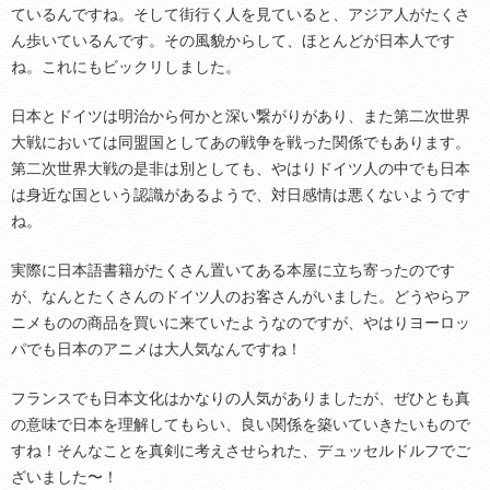
ているんですね。そして街行く人を見ていると、アジア人がたくさ
ん歩いているんです。その風貌からして、ほとんどが日本人です
ね。これにもビックリしました。
日本とドイツは明治から何かと深い繋がりがあり、また第二次世界
大戦においては同盟国としてあの戦争を戦った関係でもあります。
第二次世界大戦の是非は別としても、やはりドイツ人の中でも日本
は身近な国という認識があるようで、対日感情は悪くないようです
ね。
実際に日本語書籍がたくさん置いてある本屋に立ち寄ったのです
が、なんとたくさんのドイツ人のお客さんがいました。どうやらア
ニメものの商品を買いに来ていたようなのですが、やはりヨーロッ
パでも日本のアニメは大人気なんですね！
フランスでも日本文化はかなりの人気がありましたが、ぜひとも真
の意味で日本を理解してもらい、良い関係を築いていきたいもので
すね！そんなことを真剣に考えさせられた、デュッセルドルフでご
ざいました〜！