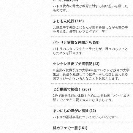
パトリ代表の骨太が教育に対する熱い想いを綴った
ものです。
ふじもん紀行 (316)
元熱血中学教師ふじもんが世界を旅しながら世の中
を考える、暑苦しいブログです（笑）
パトリと愉快な仲間たち (58)
パトリのスタッフやキャラたちが、日々のちょっと
したネタを語ります。
ケレケレ常夏プチ留学記 (13)
IT企業へ就職予定の大学4年生ケレケレが残りの大学
生活、英語を勉強しつつ世界一幸せな国と言われる
国フィジーからいろんなことをお伝えします。
２分動画で勉強！ (207)
2分で出来る頭の体操！ためになる動画「パトリ放送
部」でステキに賢く大人になりましょう。
まいにちの障がい福祉 (22)
パトリの福祉事業についてのいろいろです〜
机カフェで一服 (161)