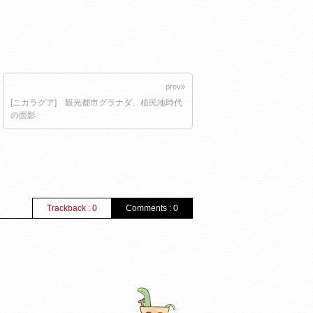
prev»
[ニカラグア] 観光都市グラナダ、植民地時代
の面影
Trackback : 0
Comments : 0