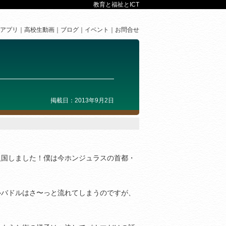
教育と福祉とICT
アプリ
高校生動画
ブログ
イベント
お問合せ
掲載日：2013年9月2日
入国しました！僕は今ホンジュラスの首都・
ルバドルはさ〜っと流れてしまうのですが、