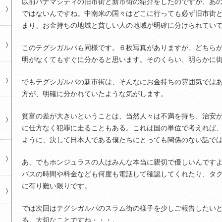
以前パナマシティの旧市街と新市街の紹介をしたのですが、あ
ではないんですね。中南米の国々はどこに行っても必ず旧市街
まり、お金持ちの地域と貧しい人の地域が明確に分けられてい
このテグシガルパも同様です。６枚写真がありますが、どちら
明がなくてもすぐに分かると思います。そのくらい、明らかに
でもテグシガルパの新市街は、そんなにお金持ちの雰囲気では
方が、明確に分かれていたような気がします。
貧富の差が大きいということは、当然人々は不満を持ち、治安
に仕方なく犯罪に走ることもある。これは国の単位で考えれば
ように、決して日本人である僕たちにとっても関係のない話で
あ、でもホンジュラスの人はみんな本当に親切で優しいんです
バスの時間や料金なども何度も電話して確認してくれたり、タ
に有り難い限りです。
では次回はテグシガルパのスラム街の様子を少しご報告したい
る。大切なことですね・・・。