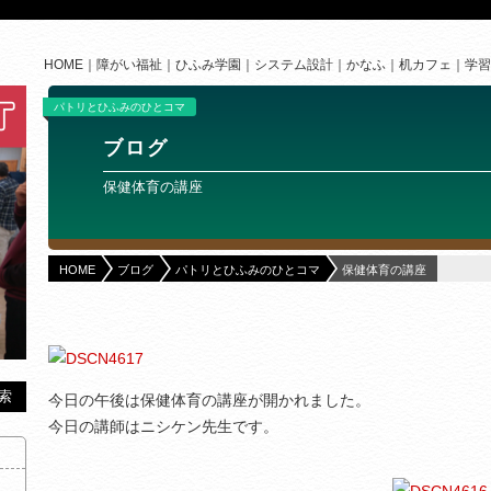
HOME
障がい福祉
ひふみ学園
システム設計
かなふ
机カフェ
学習
パトリとひふみのひとコマ
ブログ
保健体育の講座
HOME
ブログ
パトリとひふみのひとコマ
保健体育の講座
今日の午後は保健体育の講座が開かれました。
今日の講師はニシケン先生です。