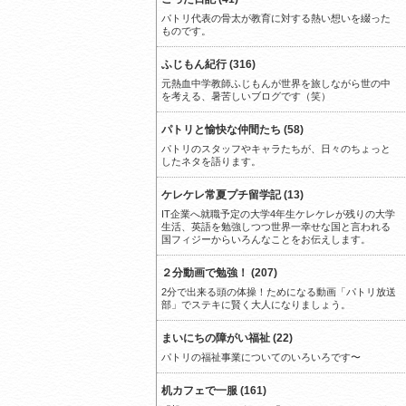
パトリ代表の骨太が教育に対する熱い想いを綴った
ものです。
ふじもん紀行 (316)
元熱血中学教師ふじもんが世界を旅しながら世の中
を考える、暑苦しいブログです（笑）
パトリと愉快な仲間たち (58)
パトリのスタッフやキャラたちが、日々のちょっと
したネタを語ります。
ケレケレ常夏プチ留学記 (13)
IT企業へ就職予定の大学4年生ケレケレが残りの大学
生活、英語を勉強しつつ世界一幸せな国と言われる
国フィジーからいろんなことをお伝えします。
２分動画で勉強！ (207)
2分で出来る頭の体操！ためになる動画「パトリ放送
部」でステキに賢く大人になりましょう。
まいにちの障がい福祉 (22)
パトリの福祉事業についてのいろいろです〜
机カフェで一服 (161)