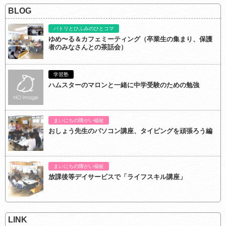
BLOG
パトリとひふみのひとコマ
ゆめ〜る＆カフェミーティング（卒業生の集まり、保護
者のみなさんとの茶話会）
学習塾
ハムスターのマロンと一緒に中学受験のための勉強
まいにちの障がい福祉
おしょう先生のパソコン講座、タイピングを頑張ろう編
まいにちの障がい福祉
放課後等デイサービスで「ライフスキル講座」
LINK