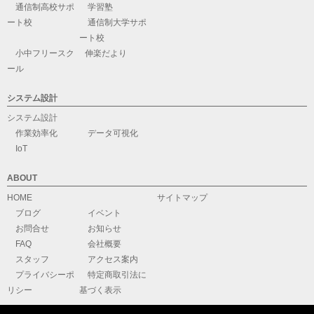
通信制高校サポ
学習塾
ート校
通信制大学サポ
ート校
小中フリースク
伸楽だより
ール
システム設計
システム設計
作業効率化
データ可視化
IoT
ABOUT
HOME
サイトマップ
ブログ
イベント
お問合せ
お知らせ
FAQ
会社概要
スタッフ
アクセス案内
プライバシーポ
特定商取引法に
リシー
基づく表示