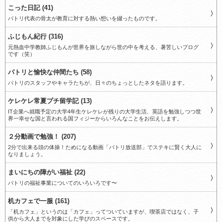
こった日記 (41)
パトリ代表の骨太が教育に対する熱い想いを綴ったものです。
ふじもん紀行 (316)
元熱血中学教師ふじもんが世界を旅しながら世の中を考える、暑苦しいブログ
です（笑）
パトリと愉快な仲間たち (58)
パトリのスタッフやキャラたちが、日々のちょっとしたネタを語ります。
ケレケレ常夏プチ留学記 (13)
IT企業へ就職予定の大学4年生ケレケレが残りの大学生活、英語を勉強しつつ世
界一幸せな国と言われる国フィジーからいろんなことをお伝えします。
２分動画で勉強！ (207)
2分で出来る頭の体操！ためになる動画「パトリ放送部」でステキに賢く大人に
なりましょう。
まいにちの障がい福祉 (22)
パトリの福祉事業についてのいろいろです〜
机カフェで一服 (161)
「机カフェ」というのは「カフェ」ってついていますが、喫茶店ではなく、子
供から大人までを対象にした学びのスペースです。