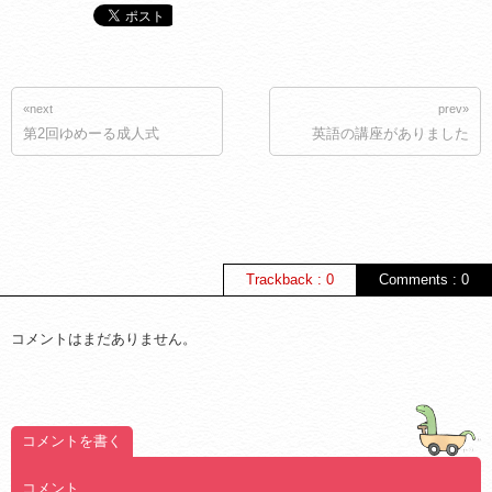
«next
prev»
第2回ゆめーる成人式
英語の講座がありました
Trackback : 0
Comments : 0
コメントはまだありません。
コメントを書く
コメント