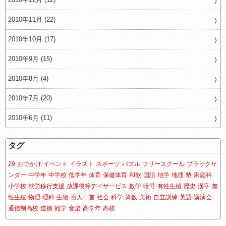
2010年11月 (22)
2010年10月 (17)
2010年9月 (15)
2010年8月 (4)
2010年7月 (20)
2010年6月 (11)
タグ
29
おでかけ
イベント
イラスト
スポーツ
パズル
フリースクール
ブラックサ
ンダー
中学年
中学校
低学年
体育
保健体育
和歌
国語
地学
地理
塾
家庭科
小学校
就労移行支援
放課後等デイサービス
数学
暗号
有性生殖
歴史
漢字
無
性生殖
物理
理科
生物
百人一首
社会
科学
算数
美術
自立訓練
英語
講演会
通信制高校
道徳
雑学
音楽
高学年
高校