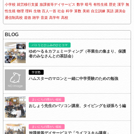
小学校
就労移行支援
放課後等デイサービス
数学
暗号
有性生殖
歴史
漢字
無
性生殖
物理
理科
生物
百人一首
社会
科学
算数
美術
自立訓練
英語
講演会
通信制高校
道徳
雑学
音楽
高学年
高校
BLOG
パトリとひふみのひとコマ
ゆめ〜る＆カフェミーティング（卒業生の集まり、保護
者のみなさんとの茶話会）
学習塾
ハムスターのマロンと一緒に中学受験のための勉強
まいにちの障がい福祉
おしょう先生のパソコン講座、タイピングを頑張ろう編
まいにちの障がい福祉
放課後等デイサービスで「ライフスキル講座」