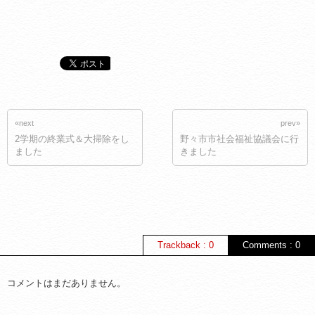
«next
prev»
2学期の終業式＆大掃除をし
野々市市社会福祉協議会に行
ました
きました
Trackback : 0
Comments : 0
コメントはまだありません。