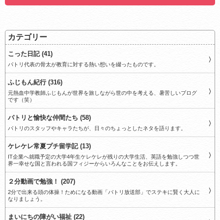
カテゴリー
こった日記 (41)
パトリ代表の骨太が教育に対する熱い想いを綴ったものです。
ふじもん紀行 (316)
元熱血中学教師ふじもんが世界を旅しながら世の中を考える、暑苦しいブログ
です（笑）
パトリと愉快な仲間たち (58)
パトリのスタッフやキャラたちが、日々のちょっとしたネタを語ります。
ケレケレ常夏プチ留学記 (13)
IT企業へ就職予定の大学4年生ケレケレが残りの大学生活、英語を勉強しつつ世
界一幸せな国と言われる国フィジーからいろんなことをお伝えします。
２分動画で勉強！ (207)
2分で出来る頭の体操！ためになる動画「パトリ放送部」でステキに賢く大人に
なりましょう。
まいにちの障がい福祉 (22)