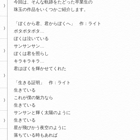
今回は、そんな軌跡をたどった卒業生の
珠玉の作品をいくつかご紹介します。
「ぼくから君、君からぼくへ」
作：ライト
ポタポタポタ…
ぼくは泣いている
サンサンサン…
ぼくは君を照らし
キラキラキラ…
君はぼくを輝かせてくれた
「生きる証明」
作：ライト
生きている
これが僕の魅力なら
生きている
サンサンと輝く太陽のように
生きている
星が飛びかう夜空のように
落ちている時もあれば