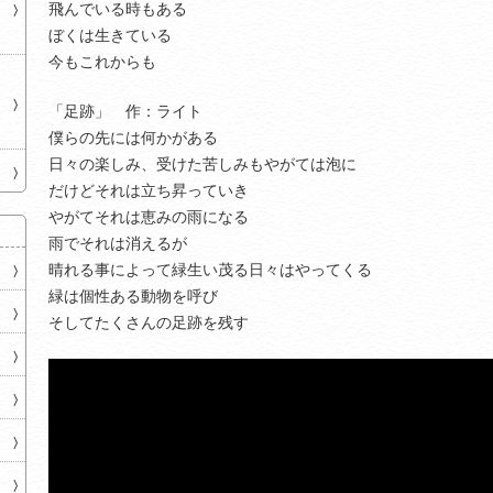
飛んでいる時もある
ぼくは生きている
今もこれからも
「足跡」
作：ライト
僕らの先には何かがある
日々の楽しみ、受けた苦しみもやがては泡に
だけどそれは立ち昇っていき
やがてそれは恵みの雨になる
雨でそれは消えるが
晴れる事によって緑生い茂る日々はやってくる
緑は個性ある動物を呼び
そしてたくさんの足跡を残す