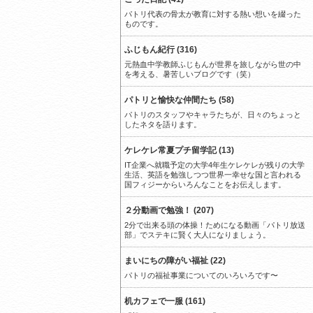
パトリ代表の骨太が教育に対する熱い想いを綴った
ものです。
ふじもん紀行 (316)
元熱血中学教師ふじもんが世界を旅しながら世の中
を考える、暑苦しいブログです（笑）
パトリと愉快な仲間たち (58)
パトリのスタッフやキャラたちが、日々のちょっと
したネタを語ります。
ケレケレ常夏プチ留学記 (13)
IT企業へ就職予定の大学4年生ケレケレが残りの大学
生活、英語を勉強しつつ世界一幸せな国と言われる
国フィジーからいろんなことをお伝えします。
２分動画で勉強！ (207)
2分で出来る頭の体操！ためになる動画「パトリ放送
部」でステキに賢く大人になりましょう。
まいにちの障がい福祉 (22)
パトリの福祉事業についてのいろいろです〜
机カフェで一服 (161)