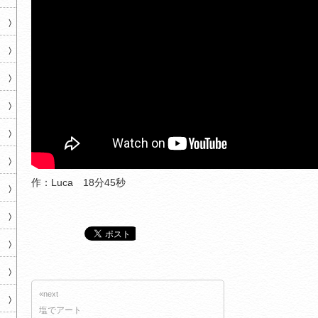
作：Luca 18分45秒
«next
塩でアート