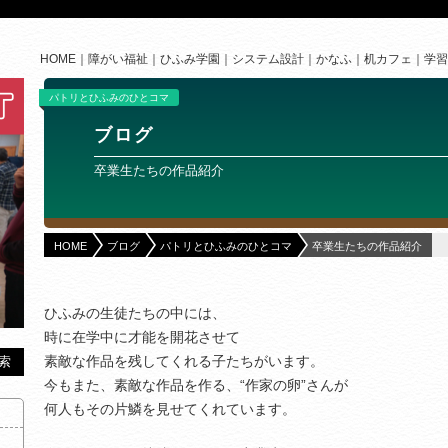
HOME
障がい福祉
ひふみ学園
システム設計
かなふ
机カフェ
学習
パトリとひふみのひとコマ
ブログ
卒業生たちの作品紹介
HOME
ブログ
パトリとひふみのひとコマ
卒業生たちの作品紹介
ひふみの生徒たちの中には、
時に在学中に才能を開花させて
素敵な作品を残してくれる子たちがいます。
今もまた、素敵な作品を作る、“作家の卵”さんが
何人もその片鱗を見せてくれています。