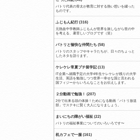
パトリ代表の骨太が教育に対する熱い想いを綴った
ものです。
ふじもん紀行 (316)
元熱血中学教師ふじもんが世界を旅しながら世の中
を考える、暑苦しいブログです（笑）
パトリと愉快な仲間たち (58)
パトリのスタッフやキャラたちが、日々のちょっと
したネタを語ります。
ケレケレ常夏プチ留学記 (13)
IT企業へ就職予定の大学4年生ケレケレが残りの大学
生活、英語を勉強しつつ世界一幸せな国と言われる
国フィジーからいろんなことをお伝えします。
２分動画で勉強！ (207)
2分で出来る頭の体操！ためになる動画「パトリ放送
部」でステキに賢く大人になりましょう。
まいにちの障がい福祉 (22)
パトリの福祉事業についてのいろいろです〜
机カフェで一服 (161)