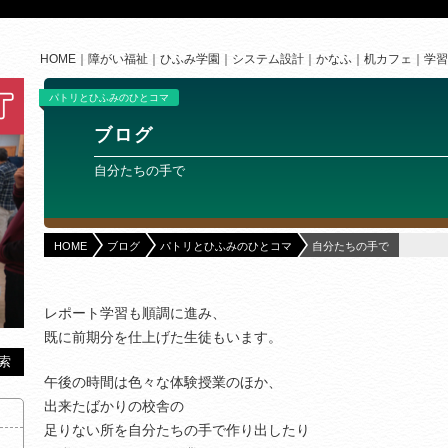
HOME
障がい福祉
ひふみ学園
システム設計
かなふ
机カフェ
学習
パトリとひふみのひとコマ
ブログ
自分たちの手で
HOME
ブログ
パトリとひふみのひとコマ
自分たちの手で
レポート学習も順調に進み、
既に前期分を仕上げた生徒もいます。
午後の時間は色々な体験授業のほか、
出来たばかりの校舎の
足りない所を自分たちの手で作り出したり