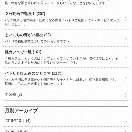
界一幸せな国と言われる国フィジーからいろんなことをお伝えします。
２分動画で勉強！ (207)
2分で出来る頭の体操！ためになる動画「パトリ放送部」でステキに賢く大人に
なりましょう。
まいにちの障がい福祉 (22)
パトリの福祉事業についてのいろいろです〜
机カフェで一服 (161)
「机カフェ」というのは「カフェ」ってついていますが、喫茶店ではなく、子
供から大人までを対象にした学びのスペースです。
パトリとひふみのひとコマ (1135)
ひふみ学園は発達障がいや個性豊かな子どもたち対象の、個別教育機関です。
毎日のいろんな出来事をお知らせします。
学習塾 (2)
月別アーカイブ
2018年10月 (4)