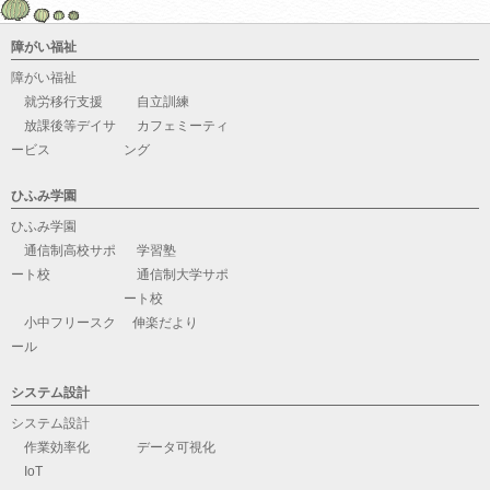
障がい福祉
障がい福祉
就労移行支援
自立訓練
放課後等デイサ
カフェミーティ
ービス
ング
ひふみ学園
ひふみ学園
通信制高校サポ
学習塾
ート校
通信制大学サポ
ート校
小中フリースク
伸楽だより
ール
システム設計
システム設計
作業効率化
データ可視化
IoT