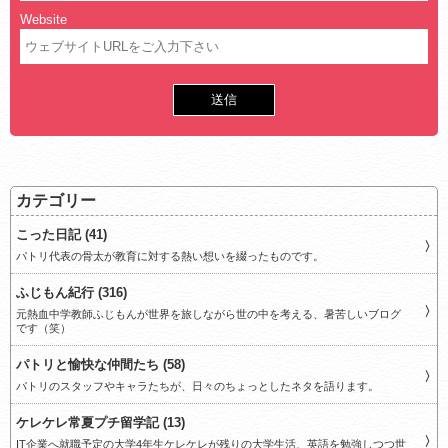
Website
カテゴリー
こった日記 (41)
パトリ代表の骨太が教育に対する熱い想いを綴ったものです。
ふじもん紀行 (316)
元熱血中学教師ふじもんが世界を旅しながら世の中を考える、暑苦しいブログ
です（笑）
パトリと愉快な仲間たち (58)
パトリのスタッフやキャラたちが、日々のちょっとしたネタを語ります。
ケレケレ常夏プチ留学記 (13)
IT企業へ就職予定の大学4年生ケレケレが残りの大学生活、英語を勉強しつつ世