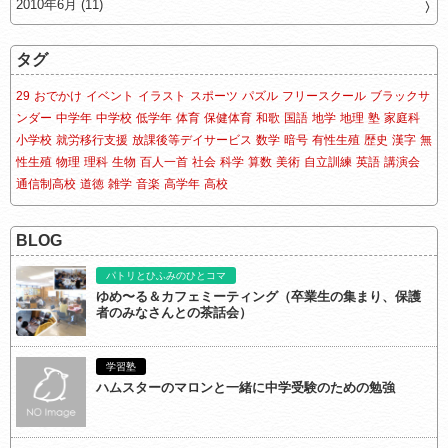
2010年6月 (11)
タグ
29
おでかけ
イベント
イラスト
スポーツ
パズル
フリースクール
ブラックサ
ンダー
中学年
中学校
低学年
体育
保健体育
和歌
国語
地学
地理
塾
家庭科
小学校
就労移行支援
放課後等デイサービス
数学
暗号
有性生殖
歴史
漢字
無
性生殖
物理
理科
生物
百人一首
社会
科学
算数
美術
自立訓練
英語
講演会
通信制高校
道徳
雑学
音楽
高学年
高校
BLOG
パトリとひふみのひとコマ
ゆめ〜る＆カフェミーティング（卒業生の集まり、保護
者のみなさんとの茶話会）
学習塾
ハムスターのマロンと一緒に中学受験のための勉強