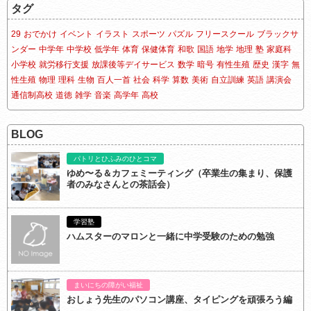
タグ
29
おでかけ
イベント
イラスト
スポーツ
パズル
フリースクール
ブラックサ
ンダー
中学年
中学校
低学年
体育
保健体育
和歌
国語
地学
地理
塾
家庭科
小学校
就労移行支援
放課後等デイサービス
数学
暗号
有性生殖
歴史
漢字
無
性生殖
物理
理科
生物
百人一首
社会
科学
算数
美術
自立訓練
英語
講演会
通信制高校
道徳
雑学
音楽
高学年
高校
BLOG
パトリとひふみのひとコマ
ゆめ〜る＆カフェミーティング（卒業生の集まり、保護
者のみなさんとの茶話会）
学習塾
ハムスターのマロンと一緒に中学受験のための勉強
まいにちの障がい福祉
おしょう先生のパソコン講座、タイピングを頑張ろう編