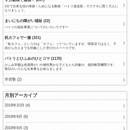
2分で出来る頭の体操！ためになる動画「パトリ放送部」でステキに賢く大人に
なりましょう。
まいにちの障がい福祉 (22)
パトリの福祉事業についてのいろいろです〜
机カフェで一服 (161)
「机カフェ」というのは「カフェ」ってついていますが、喫茶店ではなく、子
供から大人までを対象にした学びのスペースです。
パトリとひふみのひとコマ (1135)
ひふみ学園は発達障がいや個性豊かな子どもたち対象の、個別教育機関です。
毎日のいろんな出来事をお知らせします。
学習塾 (2)
月別アーカイブ
2018年10月 (4)
2018年9月 (6)
2018年8月 (3)