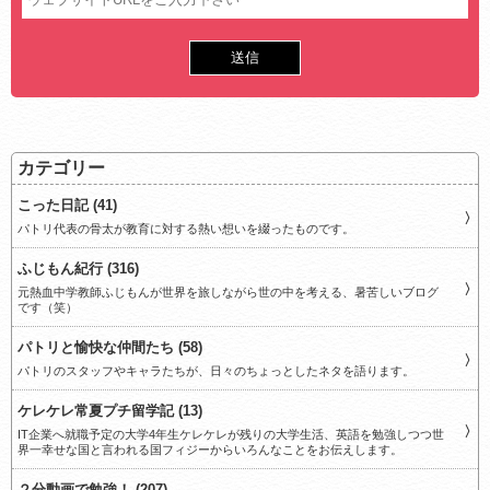
カテゴリー
こった日記 (41)
パトリ代表の骨太が教育に対する熱い想いを綴ったものです。
ふじもん紀行 (316)
元熱血中学教師ふじもんが世界を旅しながら世の中を考える、暑苦しいブログ
です（笑）
パトリと愉快な仲間たち (58)
パトリのスタッフやキャラたちが、日々のちょっとしたネタを語ります。
ケレケレ常夏プチ留学記 (13)
IT企業へ就職予定の大学4年生ケレケレが残りの大学生活、英語を勉強しつつ世
界一幸せな国と言われる国フィジーからいろんなことをお伝えします。
２分動画で勉強！ (207)