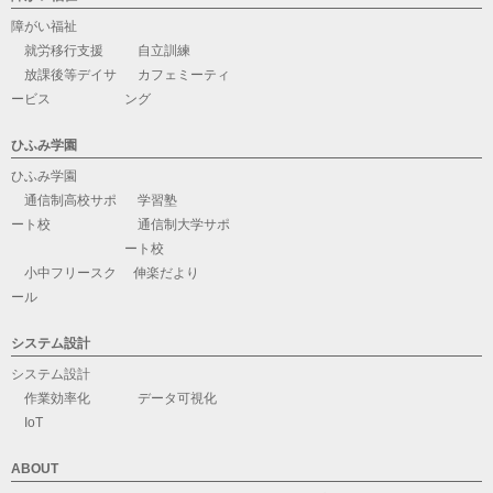
障がい福祉
就労移行支援
自立訓練
放課後等デイサ
カフェミーティ
ービス
ング
ひふみ学園
ひふみ学園
通信制高校サポ
学習塾
ート校
通信制大学サポ
ート校
小中フリースク
伸楽だより
ール
システム設計
システム設計
作業効率化
データ可視化
IoT
ABOUT