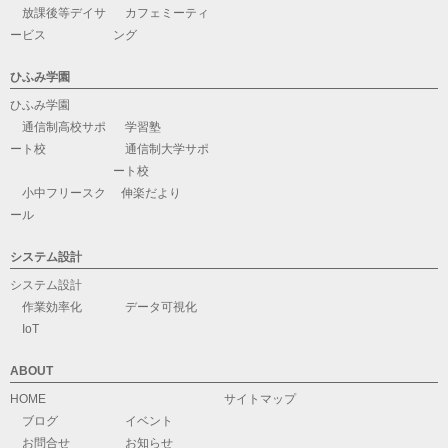
放課後等デイサ
カフェミーティ
ービス
ング
ひふみ学園
ひふみ学園
通信制高校サポ
学習塾
ート校
通信制大学サポ
ート校
小中フリースク
伸楽だより
ール
システム設計
システム設計
作業効率化
データ可視化
IoT
ABOUT
HOME
サイトマップ
ブログ
イベント
お問合せ
お知らせ