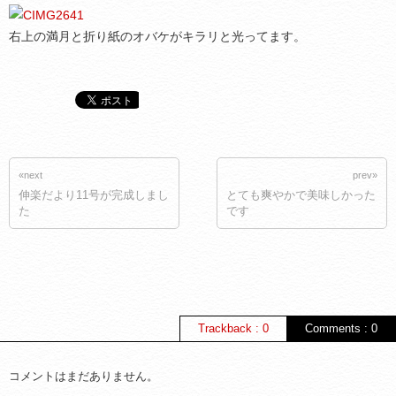
右上の満月と折り紙のオバケがキラリと光ってます。
«next
prev»
伸楽だより11号が完成しまし
とても爽やかで美味しかった
た
です
Trackback : 0
Comments : 0
コメントはまだありません。