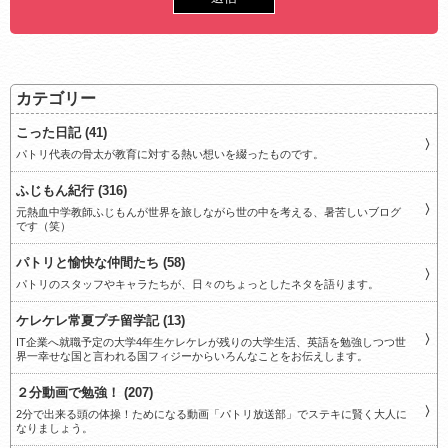
カテゴリー
こった日記 (41)
パトリ代表の骨太が教育に対する熱い想いを綴ったものです。
ふじもん紀行 (316)
元熱血中学教師ふじもんが世界を旅しながら世の中を考える、暑苦しいブログ
です（笑）
パトリと愉快な仲間たち (58)
パトリのスタッフやキャラたちが、日々のちょっとしたネタを語ります。
ケレケレ常夏プチ留学記 (13)
IT企業へ就職予定の大学4年生ケレケレが残りの大学生活、英語を勉強しつつ世
界一幸せな国と言われる国フィジーからいろんなことをお伝えします。
２分動画で勉強！ (207)
2分で出来る頭の体操！ためになる動画「パトリ放送部」でステキに賢く大人に
なりましょう。