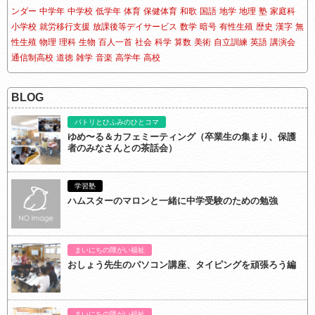
ンダー
中学年
中学校
低学年
体育
保健体育
和歌
国語
地学
地理
塾
家庭科
小学校
就労移行支援
放課後等デイサービス
数学
暗号
有性生殖
歴史
漢字
無
性生殖
物理
理科
生物
百人一首
社会
科学
算数
美術
自立訓練
英語
講演会
通信制高校
道徳
雑学
音楽
高学年
高校
BLOG
パトリとひふみのひとコマ
ゆめ〜る＆カフェミーティング（卒業生の集まり、保護
者のみなさんとの茶話会）
学習塾
ハムスターのマロンと一緒に中学受験のための勉強
まいにちの障がい福祉
おしょう先生のパソコン講座、タイピングを頑張ろう編
まいにちの障がい福祉