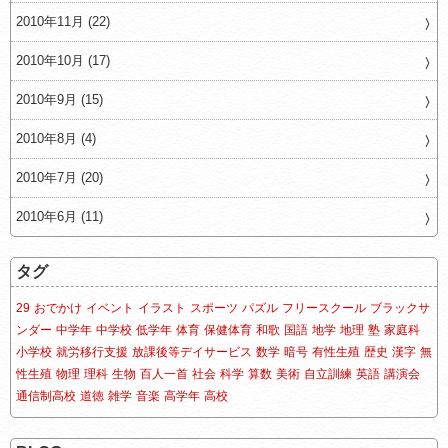
2010年11月 (22)
2010年10月 (17)
2010年9月 (15)
2010年8月 (4)
2010年7月 (20)
2010年6月 (11)
タグ
29
おでかけ
イベント
イラスト
スポーツ
パズル
フリースクール
ブラックサ
ンダー
中学年
中学校
低学年
体育
保健体育
和歌
国語
地学
地理
塾
家庭科
小学校
就労移行支援
放課後等デイサービス
数学
暗号
有性生殖
歴史
漢字
無
性生殖
物理
理科
生物
百人一首
社会
科学
算数
美術
自立訓練
英語
講演会
通信制高校
道徳
雑学
音楽
高学年
高校