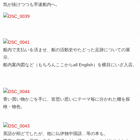
気が抜けつつも早速船内へ。
船内で支払いを済ませ、船の活動史やたどった足跡についての展
示、
船内案内図など（もちろんここからall English）を横目にいざ入店。
青い買い物かごを手に、皆思い思いにテーマ毎に分かれた棚を探
検・物色。
英語が殆どでしたが、他に仏伊独中国語…等の本も。