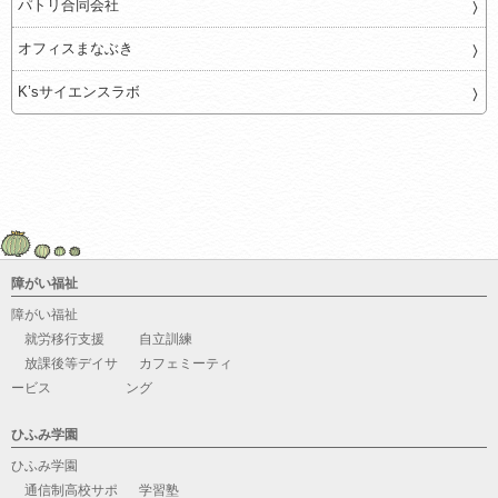
パトリ合同会社
オフィスまなぶき
K’sサイエンスラボ
障がい福祉
障がい福祉
就労移行支援
自立訓練
放課後等デイサ
カフェミーティ
ービス
ング
ひふみ学園
ひふみ学園
通信制高校サポ
学習塾