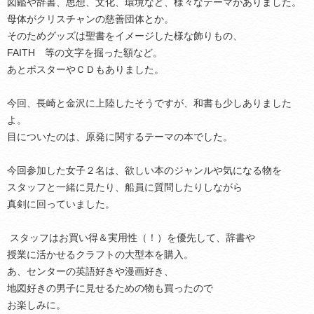
図鑑や辞書、思想、文化、環境など、様々なテーマがありました。
母体がクリスチャンの慈善団体とか。
そのためグッズは聖書をイメージした様な飾りもの、
FAITH 等の文字を掘った額など。
あとポスターやＣＤもありました。
今回、長崎と金沢に上陸したそうですが、和書も少しありました
よ。
目についたのは、原発に関するテーマの本でした。
今回参加した女子２名は、欲しい本のジャンルや気になる物を
スタッフと一緒に見たり、船員に質問したりしながら
真剣に回っていました。
スタッフはお買い得＆実用性（！）を優先して、辞書や
授業に活かせるクラフトの大型本を購入。
あ、センターの英語好きや漫画好き、
地図好きの男子に見せるための物も買ったので
お楽しみに。