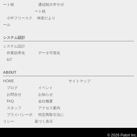
ート校
通信制大学サポ
ート校
小中フリースク
伸楽だより
ール
システム設計
システム設計
作業効率化
データ可視化
IoT
ABOUT
HOME
サイトマップ
ブログ
イベント
お問合せ
お知らせ
FAQ
会社概要
スタッフ
アクセス案内
プライバシーポ
特定商取引法に
リシー
基づく表示
© 2026 Patori Inc.