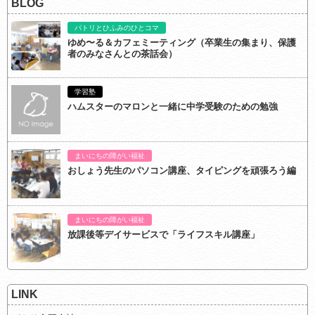
BLOG
パトリとひふみのひとコマ
ゆめ〜る＆カフェミーティング（卒業生の集まり、保護
者のみなさんとの茶話会）
学習塾
ハムスターのマロンと一緒に中学受験のための勉強
まいにちの障がい福祉
おしょう先生のパソコン講座、タイピングを頑張ろう編
まいにちの障がい福祉
放課後等デイサービスで「ライフスキル講座」
LINK