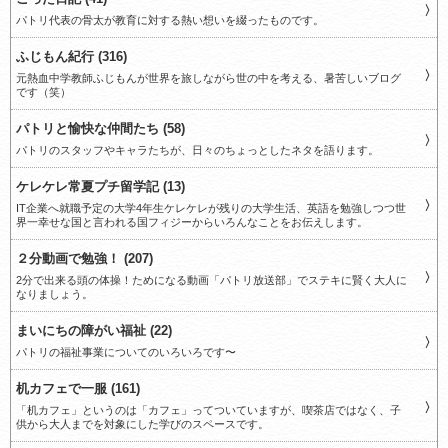
パトリ代表の骨太が教育に対する熱い想いを綴ったものです。
ふじもん紀行 (316)
元熱血中学教師ふじもんが世界を旅しながら世の中を考える、暑苦しいブログ
です（笑）
パトリと愉快な仲間たち (58)
パトリのスタッフやキャラたちが、日々のちょっとしたネタを語ります。
ケレケレ常夏プチ留学記 (13)
IT企業へ就職予定の大学4年生ケレケレが残りの大学生活、英語を勉強しつつ世
界一幸せな国と言われる国フィジーからいろんなことをお伝えします。
２分動画で勉強！ (207)
2分で出来る頭の体操！ためになる動画「パトリ放送部」でステキに賢く大人に
なりましょう。
まいにちの障がい福祉 (22)
パトリの福祉事業についてのいろいろです〜
机カフェで一服 (161)
「机カフェ」というのは「カフェ」ってついていますが、喫茶店ではなく、子
供から大人までを対象にした学びのスペースです。