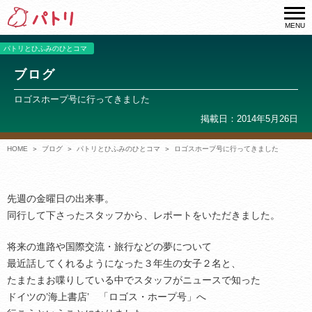
MENU
パトリとひふみのひとコマ
ブログ
ロゴスホープ号に行ってきました
掲載日：2014年5月26日
HOME
ブログ
パトリとひふみのひとコマ
ロゴスホープ号に行ってきました
先週の金曜日の出来事。
同行して下さったスタッフから、レポートをいただきました。
将来の進路や国際交流・旅行などの夢について
最近話してくれるようになった３年生の女子２名と、
たまたまお喋りしている中でスタッフがニュースで知った
ドイツの’海上書店’ 「ロゴス・ホープ号」へ