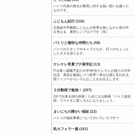
パトリ代表の骨太が教育に対する熱い想いを綴った
ものです。
ふじもん紀行 (316)
元熱血中学教師ふじもんが世界を旅しながら世の中
を考える、暑苦しいブログです（笑）
パトリと愉快な仲間たち (58)
パトリのスタッフやキャラたちが、日々のちょっと
したネタを語ります。
ケレケレ常夏プチ留学記 (13)
IT企業へ就職予定の大学4年生ケレケレが残りの大学
生活、英語を勉強しつつ世界一幸せな国と言われる
国フィジーからいろんなことをお伝えします。
２分動画で勉強！ (207)
2分で出来る頭の体操！ためになる動画「パトリ放送
部」でステキに賢く大人になりましょう。
まいにちの障がい福祉 (22)
パトリの福祉事業についてのいろいろです〜
机カフェで一服 (161)