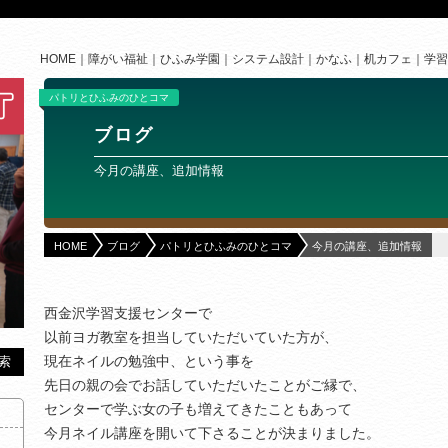
HOME
障がい福祉
ひふみ学園
システム設計
かなふ
机カフェ
学習
パトリとひふみのひとコマ
ブログ
今月の講座、追加情報
HOME
ブログ
パトリとひふみのひとコマ
今月の講座、追加情報
西金沢学習支援センターで
以前ヨガ教室を担当していただいていた方が、
現在ネイルの勉強中、という事を
先日の親の会でお話していただいたことがご縁で、
センターで学ぶ女の子も増えてきたこともあって
今月ネイル講座を開いて下さることが決まりました。