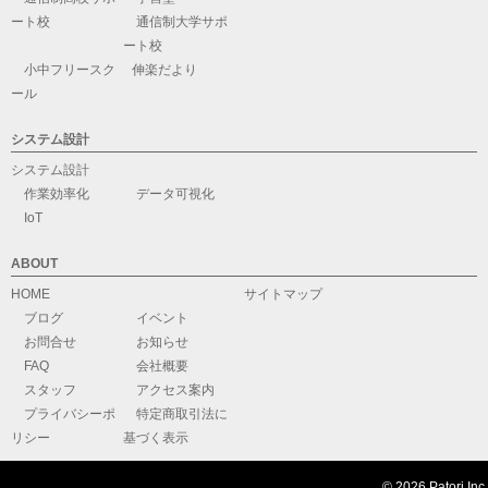
ート校
通信制大学サポ
ート校
小中フリースク
伸楽だより
ール
システム設計
システム設計
作業効率化
データ可視化
IoT
ABOUT
HOME
サイトマップ
ブログ
イベント
お問合せ
お知らせ
FAQ
会社概要
スタッフ
アクセス案内
プライバシーポ
特定商取引法に
リシー
基づく表示
© 2026 Patori Inc.