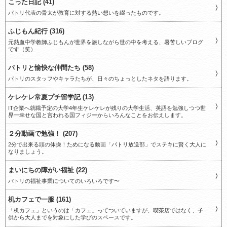
こった日記 (41)
パトリ代表の骨太が教育に対する熱い想いを綴ったものです。
ふじもん紀行 (316)
元熱血中学教師ふじもんが世界を旅しながら世の中を考える、暑苦しいブログ
です（笑）
パトリと愉快な仲間たち (58)
パトリのスタッフやキャラたちが、日々のちょっとしたネタを語ります。
ケレケレ常夏プチ留学記 (13)
IT企業へ就職予定の大学4年生ケレケレが残りの大学生活、英語を勉強しつつ世
界一幸せな国と言われる国フィジーからいろんなことをお伝えします。
２分動画で勉強！ (207)
2分で出来る頭の体操！ためになる動画「パトリ放送部」でステキに賢く大人に
なりましょう。
まいにちの障がい福祉 (22)
パトリの福祉事業についてのいろいろです〜
机カフェで一服 (161)
「机カフェ」というのは「カフェ」ってついていますが、喫茶店ではなく、子
供から大人までを対象にした学びのスペースです。