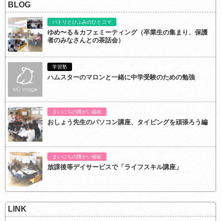
BLOG
パトリとひふみのひとコマ
ゆめ〜る＆カフェミーティング（卒業生の集まり、保護
者のみなさんとの茶話会）
学習塾
ハムスターのマロンと一緒に中学受験のための勉強
まいにちの障がい福祉
おしょう先生のパソコン講座、タイピングを頑張ろう編
まいにちの障がい福祉
放課後等デイサービスで「ライフスキル講座」
LINK