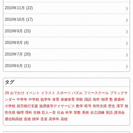
2010年11月 (22)
2010年10月 (17)
2010年9月 (15)
2010年8月 (4)
2010年7月 (20)
2010年6月 (11)
タグ
29
おでかけ
イベント
イラスト
スポーツ
パズル
フリースクール
ブラックサ
ンダー
中学年
中学校
低学年
体育
保健体育
和歌
国語
地学
地理
塾
家庭科
小学校
就労移行支援
放課後等デイサービス
数学
暗号
有性生殖
歴史
漢字
無
性生殖
物理
理科
生物
百人一首
社会
科学
算数
美術
自立訓練
英語
講演会
通信制高校
道徳
雑学
音楽
高学年
高校