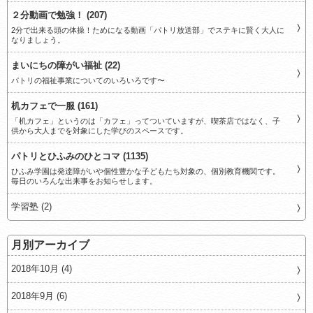
２分動画で勉強！ (207)
2分で出来る頭の体操！ためになる動画「パトリ放送部」でステキに賢く大人に
なりましょう。
まいにちの障がい福祉 (22)
パトリの福祉事業についてのいろいろです〜
机カフェで一服 (161)
「机カフェ」というのは「カフェ」ってついていますが、喫茶店ではなく、子
供から大人までを対象にした学びのスペースです。
パトリとひふみのひとコマ (1135)
ひふみ学園は発達障がいや個性豊かな子どもたち対象の、個別教育機関です。
毎日のいろんな出来事をお知らせします。
学習塾 (2)
月別アーカイブ
2018年10月 (4)
2018年9月 (6)