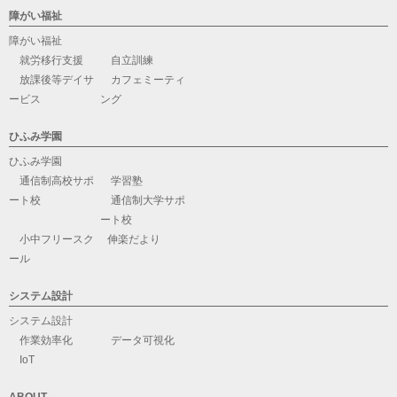
障がい福祉
障がい福祉
就労移行支援
自立訓練
放課後等デイサ
カフェミーティ
ービス
ング
ひふみ学園
ひふみ学園
通信制高校サポ
学習塾
ート校
通信制大学サポ
ート校
小中フリースク
伸楽だより
ール
システム設計
システム設計
作業効率化
データ可視化
IoT