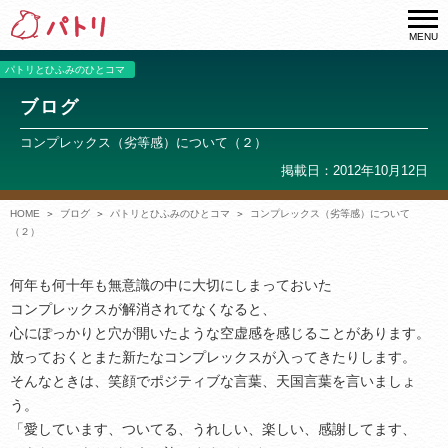
MENU
パトリとひふみのひとコマ
ブログ
コンプレックス（劣等感）について（２）
掲載日：2012年10月12日
HOME
ブログ
パトリとひふみのひとコマ
コンプレックス（劣等感）について
（２）
何年も何十年も無意識の中に大切にしまっておいた
コンプレックスが解消されてなくなると、
心にぽっかりと穴が開いたような空虚感を感じることがあります。
放っておくとまた新たなコンプレックスが入ってきたりします。
そんなときは、笑顔でポジティブな言葉、天国言葉を言いましょ
う。
「愛しています、ついてる、うれしい、楽しい、感謝してます、