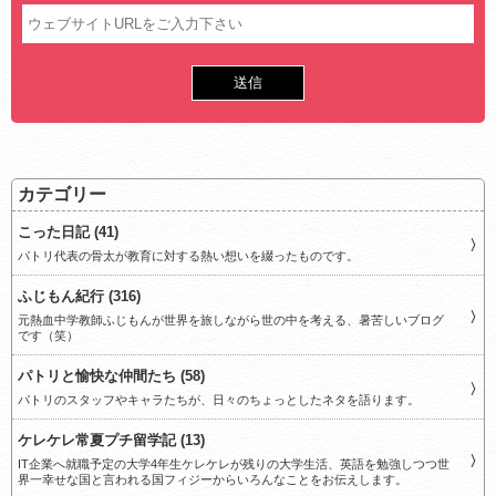
カテゴリー
こった日記 (41)
パトリ代表の骨太が教育に対する熱い想いを綴ったものです。
ふじもん紀行 (316)
元熱血中学教師ふじもんが世界を旅しながら世の中を考える、暑苦しいブログ
です（笑）
パトリと愉快な仲間たち (58)
パトリのスタッフやキャラたちが、日々のちょっとしたネタを語ります。
ケレケレ常夏プチ留学記 (13)
IT企業へ就職予定の大学4年生ケレケレが残りの大学生活、英語を勉強しつつ世
界一幸せな国と言われる国フィジーからいろんなことをお伝えします。