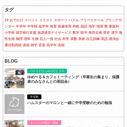
タグ
29
おでかけ
イベント
イラスト
スポーツ
パズル
フリースクール
ブラックサ
ンダー
中学年
中学校
低学年
体育
保健体育
和歌
国語
地学
地理
塾
家庭科
小学校
就労移行支援
放課後等デイサービス
数学
暗号
有性生殖
歴史
漢字
無
性生殖
物理
理科
生物
百人一首
社会
科学
算数
美術
自立訓練
英語
講演会
通信制高校
道徳
雑学
音楽
高学年
高校
BLOG
パトリとひふみのひとコマ
ゆめ〜る＆カフェミーティング（卒業生の集まり、保護
者のみなさんとの茶話会）
学習塾
ハムスターのマロンと一緒に中学受験のための勉強
まいにちの障がい福祉