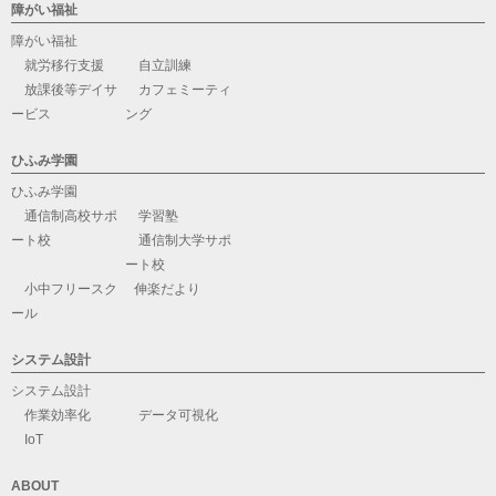
障がい福祉
障がい福祉
就労移行支援
自立訓練
放課後等デイサ
カフェミーティ
ービス
ング
ひふみ学園
ひふみ学園
通信制高校サポ
学習塾
ート校
通信制大学サポ
ート校
小中フリースク
伸楽だより
ール
システム設計
システム設計
作業効率化
データ可視化
IoT
ABOUT