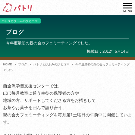
MENU
パトリとひふみのひとコマ
ブログ
今年度最初の親の会カフェミーティングでした。
掲載日：2012年5月14日
HOME
ブログ
パトリとひふみのひとコマ
今年度最初の親の会カフェミーティング
でした。
西金沢学習支援センターでは、
ほぼ毎月教室に通う生徒の保護者の方や
地域の方、サポートしてくださる方をお招きして
お茶やお菓子を囲んで語り合う、
親の会カフェミーティングを毎月第1土曜日の午前中に開催していま
す。