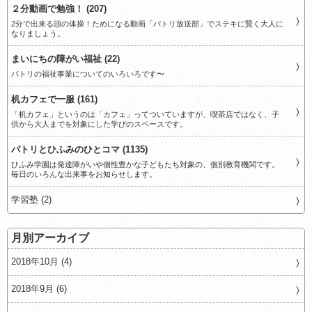
２分動画で勉強！ (207)
2分で出来る頭の体操！ためになる動画「パトリ放送部」でステキに賢く大人に
なりましょう。
まいにちの障がい福祉 (22)
パトリの福祉事業についてのいろいろです〜
机カフェで一服 (161)
「机カフェ」というのは「カフェ」ってついていますが、喫茶店ではなく、子
供から大人までを対象にした学びのスペースです。
パトリとひふみのひとコマ (1135)
ひふみ学園は発達障がいや個性豊かな子どもたち対象の、個別教育機関です。
毎日のいろんな出来事をお知らせします。
学習塾 (2)
月別アーカイブ
2018年10月 (4)
2018年9月 (6)