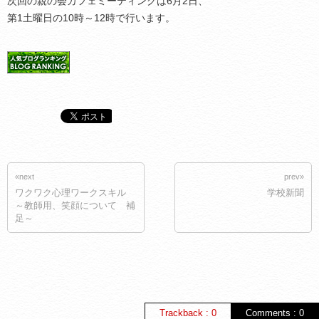
次回の親の会カフェミーティングは6月2日、
第1土曜日の10時～12時で行います。
«next
prev»
ワクワク心理ワークスキル
学校新聞
～教師用、笑顔について 補
足～
Trackback : 0
Comments : 0