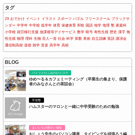
タグ
29
おでかけ
イベント
イラスト
スポーツ
パズル
フリースクール
ブラックサ
ンダー
中学年
中学校
低学年
体育
保健体育
和歌
国語
地学
地理
塾
家庭科
小学校
就労移行支援
放課後等デイサービス
数学
暗号
有性生殖
歴史
漢字
無
性生殖
物理
理科
生物
百人一首
社会
科学
算数
美術
自立訓練
英語
講演会
通信制高校
道徳
雑学
音楽
高学年
高校
BLOG
パトリとひふみのひとコマ
ゆめ〜る＆カフェミーティング（卒業生の集まり、保護
者のみなさんとの茶話会）
学習塾
ハムスターのマロンと一緒に中学受験のための勉強
まいにちの障がい福祉
おしょう先生のパソコン講座、タイピングを頑張ろう編