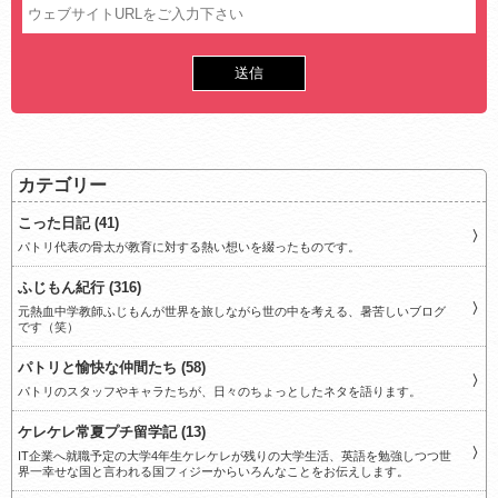
カテゴリー
こった日記 (41)
パトリ代表の骨太が教育に対する熱い想いを綴ったものです。
ふじもん紀行 (316)
元熱血中学教師ふじもんが世界を旅しながら世の中を考える、暑苦しいブログ
です（笑）
パトリと愉快な仲間たち (58)
パトリのスタッフやキャラたちが、日々のちょっとしたネタを語ります。
ケレケレ常夏プチ留学記 (13)
IT企業へ就職予定の大学4年生ケレケレが残りの大学生活、英語を勉強しつつ世
界一幸せな国と言われる国フィジーからいろんなことをお伝えします。