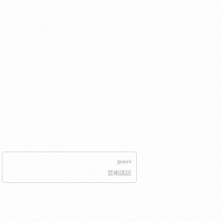
prev»
芸術談話