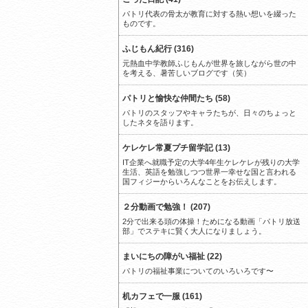
パトリ代表の骨太が教育に対する熱い想いを綴った
ものです。
ふじもん紀行 (316)
元熱血中学教師ふじもんが世界を旅しながら世の中
を考える、暑苦しいブログです（笑）
パトリと愉快な仲間たち (58)
パトリのスタッフやキャラたちが、日々のちょっと
したネタを語ります。
ケレケレ常夏プチ留学記 (13)
IT企業へ就職予定の大学4年生ケレケレが残りの大学
生活、英語を勉強しつつ世界一幸せな国と言われる
国フィジーからいろんなことをお伝えします。
２分動画で勉強！ (207)
2分で出来る頭の体操！ためになる動画「パトリ放送
部」でステキに賢く大人になりましょう。
まいにちの障がい福祉 (22)
パトリの福祉事業についてのいろいろです〜
机カフェで一服 (161)