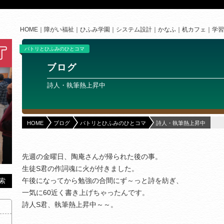
HOME
障がい福祉
ひふみ学園
システム設計
かなふ
机カフェ
学習
パトリとひふみのひとコマ
ブログ
詩人・執筆熱上昇中
HOME
ブログ
パトリとひふみのひとコマ
詩人・執筆熱上昇中
先週の金曜日、陶庵さんが帰られた後の事。
生徒S君の作詞魂に火が付きました。
午後になってから勉強の合間にず～っと詩を紡ぎ、
一気に60近く書き上げちゃったんです。
詩人S君、執筆熱上昇中～～。