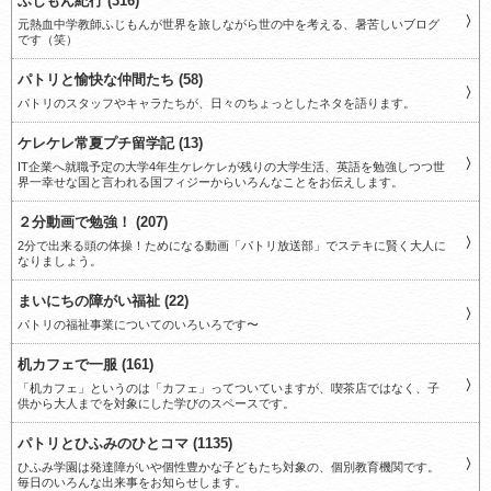
ふじもん紀行 (316)
元熱血中学教師ふじもんが世界を旅しながら世の中を考える、暑苦しいブログ
です（笑）
パトリと愉快な仲間たち (58)
パトリのスタッフやキャラたちが、日々のちょっとしたネタを語ります。
ケレケレ常夏プチ留学記 (13)
IT企業へ就職予定の大学4年生ケレケレが残りの大学生活、英語を勉強しつつ世
界一幸せな国と言われる国フィジーからいろんなことをお伝えします。
２分動画で勉強！ (207)
2分で出来る頭の体操！ためになる動画「パトリ放送部」でステキに賢く大人に
なりましょう。
まいにちの障がい福祉 (22)
パトリの福祉事業についてのいろいろです〜
机カフェで一服 (161)
「机カフェ」というのは「カフェ」ってついていますが、喫茶店ではなく、子
供から大人までを対象にした学びのスペースです。
パトリとひふみのひとコマ (1135)
ひふみ学園は発達障がいや個性豊かな子どもたち対象の、個別教育機関です。
毎日のいろんな出来事をお知らせします。