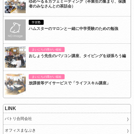
ゆめ〜る＆カフェミーティング（卒業生の集まり、保護
者のみなさんとの茶話会）
学習塾
ハムスターのマロンと一緒に中学受験のための勉強
まいにちの障がい福祉
おしょう先生のパソコン講座、タイピングを頑張ろう編
まいにちの障がい福祉
放課後等デイサービスで「ライフスキル講座」
LINK
パトリ合同会社
オフィスまなぶき