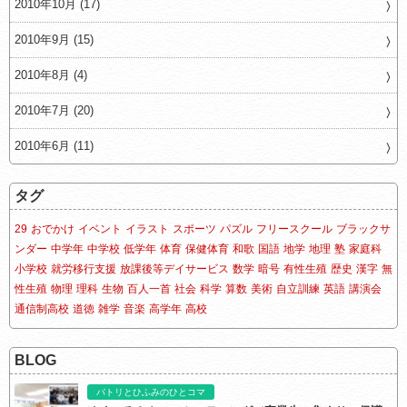
2010年10月 (17)
2010年9月 (15)
2010年8月 (4)
2010年7月 (20)
2010年6月 (11)
タグ
29
おでかけ
イベント
イラスト
スポーツ
パズル
フリースクール
ブラックサ
ンダー
中学年
中学校
低学年
体育
保健体育
和歌
国語
地学
地理
塾
家庭科
小学校
就労移行支援
放課後等デイサービス
数学
暗号
有性生殖
歴史
漢字
無
性生殖
物理
理科
生物
百人一首
社会
科学
算数
美術
自立訓練
英語
講演会
通信制高校
道徳
雑学
音楽
高学年
高校
BLOG
パトリとひふみのひとコマ