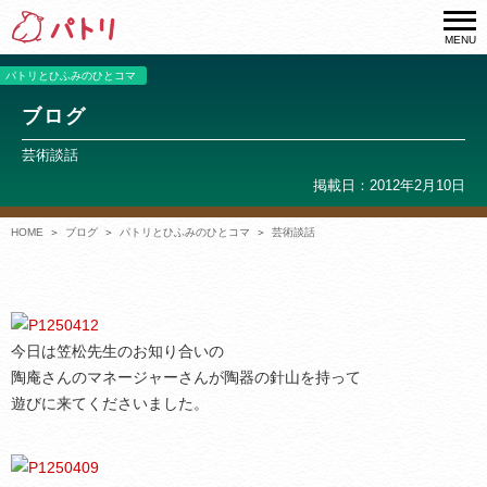
MENU
パトリとひふみのひとコマ
ブログ
芸術談話
掲載日：2012年2月10日
HOME
ブログ
パトリとひふみのひとコマ
芸術談話
今日は笠松先生のお知り合いの
陶庵さんのマネージャーさんが陶器の針山を持って
遊びに来てくださいました。