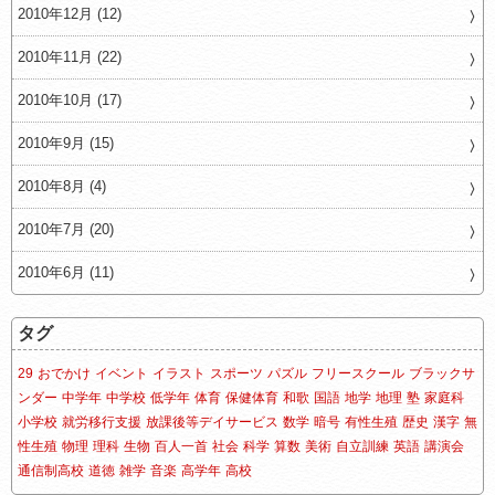
2010年12月 (12)
2010年11月 (22)
2010年10月 (17)
2010年9月 (15)
2010年8月 (4)
2010年7月 (20)
2010年6月 (11)
タグ
29
おでかけ
イベント
イラスト
スポーツ
パズル
フリースクール
ブラックサ
ンダー
中学年
中学校
低学年
体育
保健体育
和歌
国語
地学
地理
塾
家庭科
小学校
就労移行支援
放課後等デイサービス
数学
暗号
有性生殖
歴史
漢字
無
性生殖
物理
理科
生物
百人一首
社会
科学
算数
美術
自立訓練
英語
講演会
通信制高校
道徳
雑学
音楽
高学年
高校