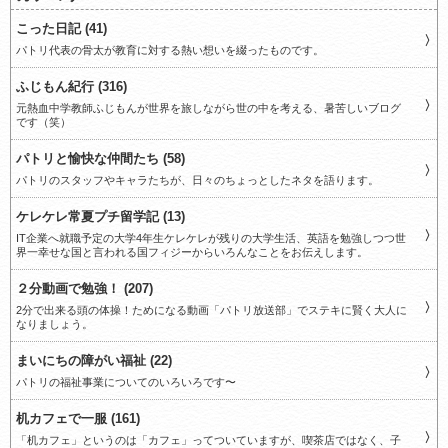
こった日記 (41)
パトリ代表の骨太が教育に対する熱い想いを綴ったものです。
ふじもん紀行 (316)
元熱血中学教師ふじもんが世界を旅しながら世の中を考える、暑苦しいブログ
です（笑）
パトリと愉快な仲間たち (58)
パトリのスタッフやキャラたちが、日々のちょっとしたネタを語ります。
ケレケレ常夏プチ留学記 (13)
IT企業へ就職予定の大学4年生ケレケレが残りの大学生活、英語を勉強しつつ世
界一幸せな国と言われる国フィジーからいろんなことをお伝えします。
２分動画で勉強！ (207)
2分で出来る頭の体操！ためになる動画「パトリ放送部」でステキに賢く大人に
なりましょう。
まいにちの障がい福祉 (22)
パトリの福祉事業についてのいろいろです〜
机カフェで一服 (161)
「机カフェ」というのは「カフェ」ってついていますが、喫茶店ではなく、子