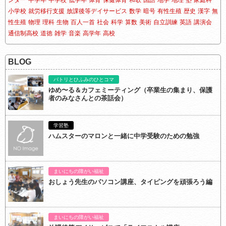
ンダー
中学年
中学校
低学年
体育
保健体育
和歌
国語
地学
地理
塾
家庭科
小学校
就労移行支援
放課後等デイサービス
数学
暗号
有性生殖
歴史
漢字
無
性生殖
物理
理科
生物
百人一首
社会
科学
算数
美術
自立訓練
英語
講演会
通信制高校
道徳
雑学
音楽
高学年
高校
BLOG
パトリとひふみのひとコマ
ゆめ〜る＆カフェミーティング（卒業生の集まり、保護
者のみなさんとの茶話会）
学習塾
ハムスターのマロンと一緒に中学受験のための勉強
まいにちの障がい福祉
おしょう先生のパソコン講座、タイピングを頑張ろう編
まいにちの障がい福祉