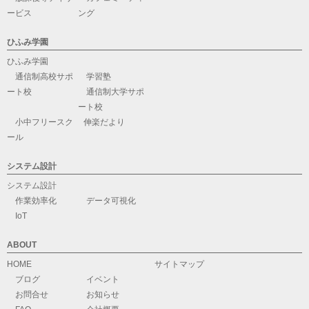
ービス
ング
ひふみ学園
ひふみ学園
通信制高校サポ
学習塾
ート校
通信制大学サポ
ート校
小中フリースク
伸楽だより
ール
システム設計
システム設計
作業効率化
データ可視化
IoT
ABOUT
HOME
サイトマップ
ブログ
イベント
お問合せ
お知らせ