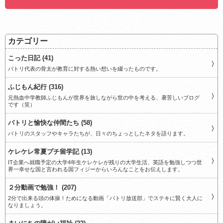
カテゴリー
こった日記 (41)
パトリ代表の骨太が教育に対する熱い想いを綴ったものです。
ふじもん紀行 (316)
元熱血中学教師ふじもんが世界を旅しながら世の中を考える、暑苦しいブログ
です（笑）
パトリと愉快な仲間たち (58)
パトリのスタッフやキャラたちが、日々のちょっとしたネタを語ります。
ケレケレ常夏プチ留学記 (13)
IT企業へ就職予定の大学4年生ケレケレが残りの大学生活、英語を勉強しつつ世
界一幸せな国と言われる国フィジーからいろんなことをお伝えします。
２分動画で勉強！ (207)
2分で出来る頭の体操！ためになる動画「パトリ放送部」でステキに賢く大人に
なりましょう。