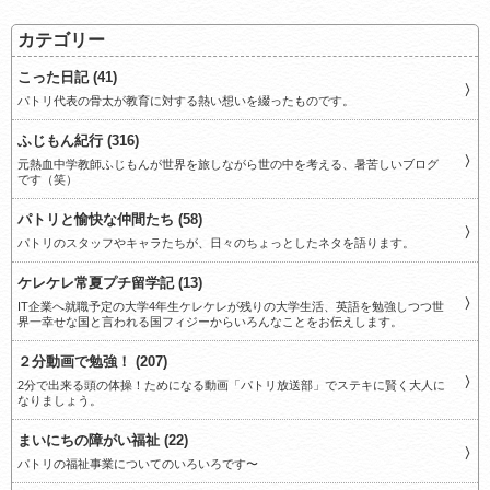
カテゴリー
こった日記 (41)
パトリ代表の骨太が教育に対する熱い想いを綴ったものです。
ふじもん紀行 (316)
元熱血中学教師ふじもんが世界を旅しながら世の中を考える、暑苦しいブログ
です（笑）
パトリと愉快な仲間たち (58)
パトリのスタッフやキャラたちが、日々のちょっとしたネタを語ります。
ケレケレ常夏プチ留学記 (13)
IT企業へ就職予定の大学4年生ケレケレが残りの大学生活、英語を勉強しつつ世
界一幸せな国と言われる国フィジーからいろんなことをお伝えします。
２分動画で勉強！ (207)
2分で出来る頭の体操！ためになる動画「パトリ放送部」でステキに賢く大人に
なりましょう。
まいにちの障がい福祉 (22)
パトリの福祉事業についてのいろいろです〜