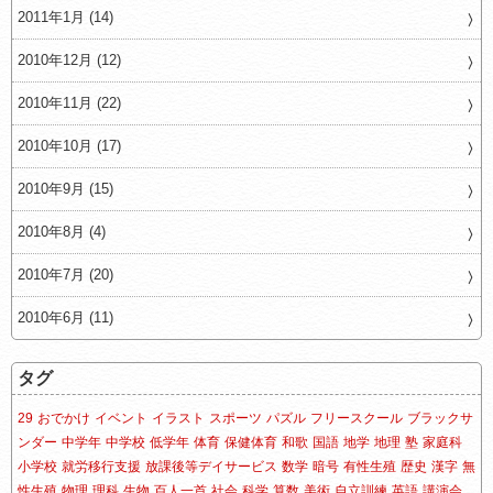
2011年1月 (14)
2010年12月 (12)
2010年11月 (22)
2010年10月 (17)
2010年9月 (15)
2010年8月 (4)
2010年7月 (20)
2010年6月 (11)
タグ
29
おでかけ
イベント
イラスト
スポーツ
パズル
フリースクール
ブラックサ
ンダー
中学年
中学校
低学年
体育
保健体育
和歌
国語
地学
地理
塾
家庭科
小学校
就労移行支援
放課後等デイサービス
数学
暗号
有性生殖
歴史
漢字
無
性生殖
物理
理科
生物
百人一首
社会
科学
算数
美術
自立訓練
英語
講演会