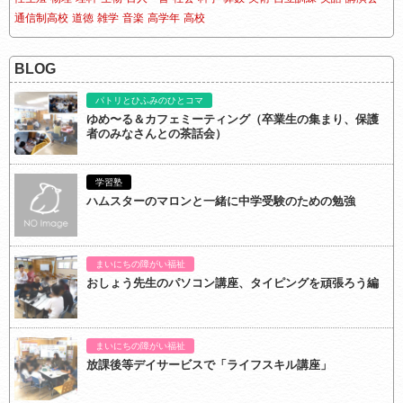
通信制高校
道徳
雑学
音楽
高学年
高校
BLOG
パトリとひふみのひとコマ
ゆめ〜る＆カフェミーティング（卒業生の集まり、保護
者のみなさんとの茶話会）
学習塾
ハムスターのマロンと一緒に中学受験のための勉強
まいにちの障がい福祉
おしょう先生のパソコン講座、タイピングを頑張ろう編
まいにちの障がい福祉
放課後等デイサービスで「ライフスキル講座」