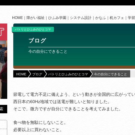
HOME
障がい福祉
ひふみ学園
システム設計
かなふ
机カフェ
学習
パトリとひふみのひとコマ
ブログ
今の自分にできること
HOME
ブログ
パトリとひふみのひとコマ
今の自分にできること
節電して電力不足に備えよう、という動きが全国的に広がって
西日本の60Hz地域では送電が難しいと知りました。
そこで、微力ですが自分にできることを考えてみました。
食べ物を無駄にしないこと。
必要以上に買わないこと。