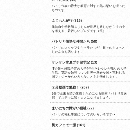
パトリ代表の骨太が教育に対する熱い想いを綴った
ものです。
ふじもん紀行 (316)
元熱血中学教師ふじもんが世界を旅しながら世の中
を考える、暑苦しいブログです（笑）
パトリと愉快な仲間たち (58)
パトリのスタッフやキャラたちが、日々のちょっと
したネタを語ります。
ケレケレ常夏プチ留学記 (13)
IT企業へ就職予定の大学4年生ケレケレが残りの大学
生活、英語を勉強しつつ世界一幸せな国と言われる
国フィジーからいろんなことをお伝えします。
２分動画で勉強！ (207)
2分で出来る頭の体操！ためになる動画「パトリ放送
部」でステキに賢く大人になりましょう。
まいにちの障がい福祉 (22)
パトリの福祉事業についてのいろいろです〜
机カフェで一服 (161)