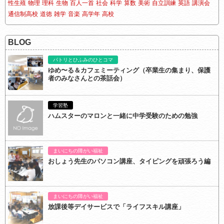
性生殖
物理
理科
生物
百人一首
社会
科学
算数
美術
自立訓練
英語
講演会
通信制高校
道徳
雑学
音楽
高学年
高校
BLOG
パトリとひふみのひとコマ
ゆめ〜る＆カフェミーティング（卒業生の集まり、保護
者のみなさんとの茶話会）
学習塾
ハムスターのマロンと一緒に中学受験のための勉強
まいにちの障がい福祉
おしょう先生のパソコン講座、タイピングを頑張ろう編
まいにちの障がい福祉
放課後等デイサービスで「ライフスキル講座」