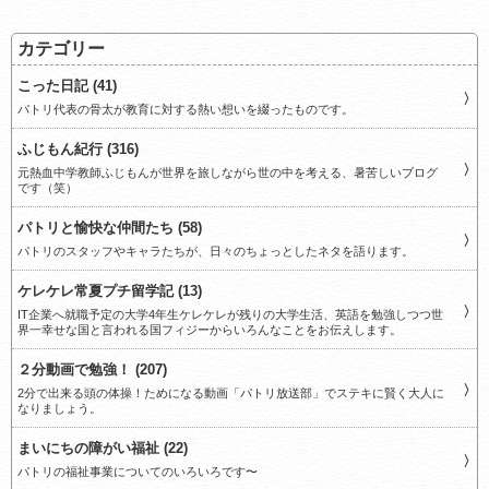
カテゴリー
こった日記 (41)
パトリ代表の骨太が教育に対する熱い想いを綴ったものです。
ふじもん紀行 (316)
元熱血中学教師ふじもんが世界を旅しながら世の中を考える、暑苦しいブログ
です（笑）
パトリと愉快な仲間たち (58)
パトリのスタッフやキャラたちが、日々のちょっとしたネタを語ります。
ケレケレ常夏プチ留学記 (13)
IT企業へ就職予定の大学4年生ケレケレが残りの大学生活、英語を勉強しつつ世
界一幸せな国と言われる国フィジーからいろんなことをお伝えします。
２分動画で勉強！ (207)
2分で出来る頭の体操！ためになる動画「パトリ放送部」でステキに賢く大人に
なりましょう。
まいにちの障がい福祉 (22)
パトリの福祉事業についてのいろいろです〜